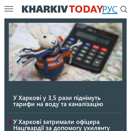
Перейти
РУС
П
до
основного
вмісту
У Харкові у 3,5 рази піднімуть
тарифи на воду та каналізацію
У Харкові затримали офіцера
Нацгвардії за допомогу ухилянту