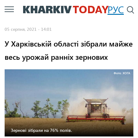
Перейти
РУС
П
до
основного
05 серпня, 2021 - 14:01
вмісту
У Харківській області зібрали майже
весь урожай ранніх зернових
Фото: ХОГА
Зернові зібрали на 76% полів.