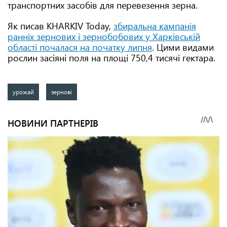
транспортних засобів для перевезення зерна.
Як писав KHARKIV Today,
збиральна кампанія
ранніх зернових і зернобобових у Харківській
області почалася на початку липня
. Цими видами
рослин засіяні поля на площі 750,4 тисячі гектара.
урожай
зернові