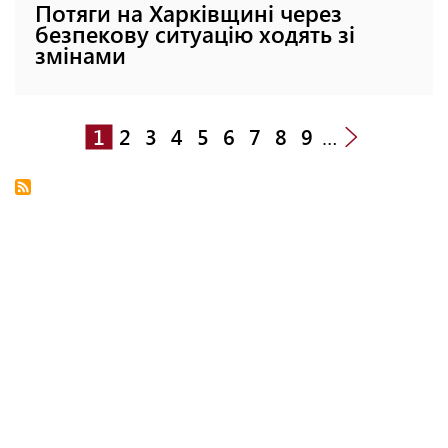
Потяги на Харківщині через
безпекову ситуацію ходять зі
змінами
1
2
3
4
5
6
7
8
9
…