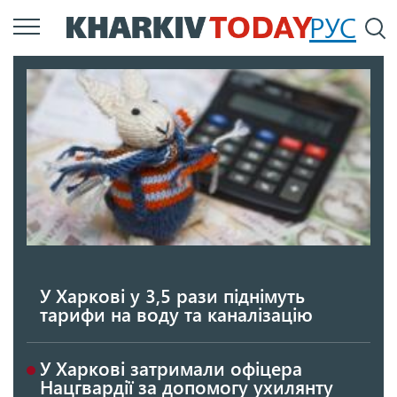
Перейти
РУС
П
до
основного
вмісту
У Харкові у 3,5 рази піднімуть
тарифи на воду та каналізацію
У Харкові затримали офіцера
Нацгвардії за допомогу ухилянту