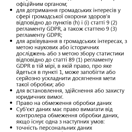
офіційним органом;
для дотримання громадських інтересів у
сфері громадської охорони здоров'я
відповідно до пунктів (h) і (i) статті 9 (2)
регламенту GDPR, а також статтею 9 (3)
регламенту GDPR;
для архівування в громадських інтересах, з
метою наукових або історичних
досліджень або з метою збору статистики
відповідно до статті 89 (1) регламенту
GDPR в тій мірі, в якій право, про яке
йдеться в пункті 1, може запобігти або
серйозно ускладнити досягнення мети
такої обробки; або
для встановлення, здійснення або захисту
юридичних вимог.
Право на обмеження обробки даних
Суб'єкт даних має право вимагати від
контролера обмеження обробки даних,
якщо існує одна з наступних умов:
точність персональних даних