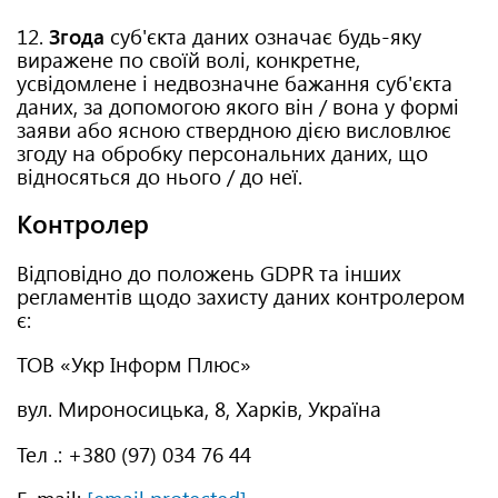
12.
Згода
суб'єкта даних означає будь-яку
виражене по своїй волі, конкретне,
усвідомлене і недвозначне бажання суб'єкта
даних, за допомогою якого він / вона у формі
заяви або ясною ствердною дією висловлює
згоду на обробку персональних даних, що
відносяться до нього / до неї.
Контролер
Відповідно до положень GDPR та інших
регламентів щодо захисту даних контролером
є:
ТОВ «Укр Інформ Плюс»
вул. Мироносицька, 8, Харків, Україна
Тел .: +380 (97) 034 76 44
E-mail:
[email protected]