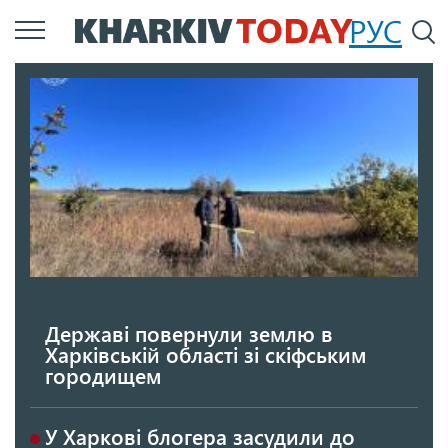
Перейти
РУС
П
до
основного
вмісту
Державі повернули землю в
Харківській області зі скіфським
городищем
У Харкові блогера засудили до