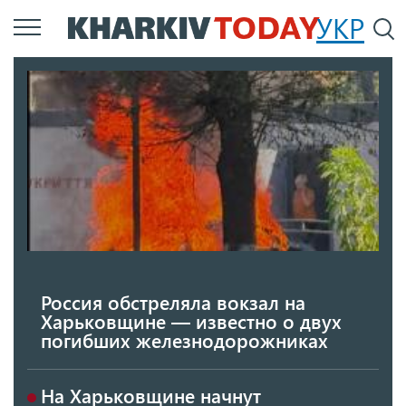
Перейти
УКР
По
к
основному
содержанию
Россия обстреляла вокзал на
Харьковщине — известно о двух
погибших железнодорожниках
На Харьковщине начнут