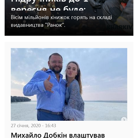
вересня не буде:
Вісім мільйонів книжок горять на складі
наслідки найбільшої
видавництва "Ранок".
атаки на книжкову
індустрію у Харкові
27 січня, 2020 - 16:43
Михайло Добкін влаштував