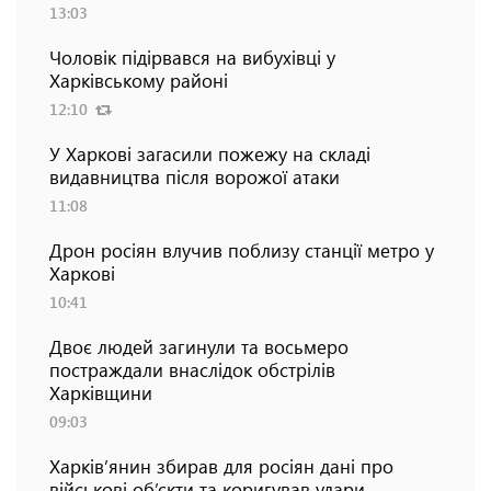
13:03
Чоловік підірвався на вибухівці у
Харківському районі
12:10
У Харкові загасили пожежу на складі
видавництва після ворожої атаки
11:08
Дрон росіян влучив поблизу станції метро у
Харкові
10:41
Двоє людей загинули та восьмеро
постраждали внаслідок обстрілів
Харківщини
09:03
Харків’янин збирав для росіян дані про
військові об’єкти та коригував удари