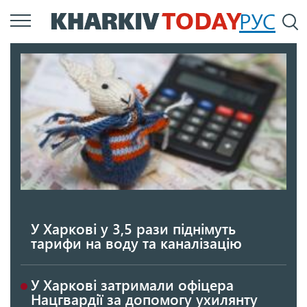
Перейти
РУС
П
до
основного
вмісту
У Харкові у 3,5 рази піднімуть
тарифи на воду та каналізацію
У Харкові затримали офіцера
Нацгвардії за допомогу ухилянту