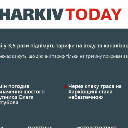
Перейти
до
основного
вмісту
і у 3,5 рази піднімуть тарифи на воду та каналіза
ежах кажуть, що діючий тариф тільки на третину покриває за
мін погодив
Через спеку траса на
значення шостого
Харківщині стала
упника Олега
небезпечною
єгубова