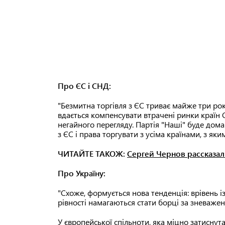
Про ЄС і СНД:
"Безмитна торгівля з ЄС триває майже три рок
вдається компенсувати втрачені ринки країн С
негайного перегляду. Партія "Наші" буде дома
з ЄС і права торгувати з усіма країнами, з яки
ЧИТАЙТЕ ТАКОЖ:
Сергей Чернов рассказал
Про Україну:
"Схоже, формується нова тенденція: врівень і
рівності намагаються стати борці за зневажен
У європейської спільноти, яка міцно затисну