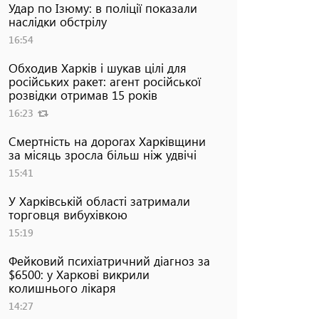
Удар по Ізюму: в поліції показали
наслідки обстрілу
16:54
Обходив Харків і шукав цілі для
російських ракет: агент російської
розвідки отримав 15 років
16:23
Смертність на дорогах Харківщини
за місяць зросла більш ніж удвічі
15:41
У Харківській області затримали
торговця вибухівкою
15:19
Фейковий психіатричний діагноз за
$6500: у Харкові викрили
колишнього лікаря
14:27