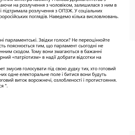
ючи на розлучення з чоловіком, залишилася з ним в
і підтримала розлучення з ОПЗЖ. У соціальних
роросійських поглядів. Наведемо кілька висловлювань.
ні парламентські. Звідки голоси? Не переоцінюйте
сть пояснюється тим, що парламент сьогодні не
енним сходом. Тому вони змагаються в бажанні
ний «патріотизм» в надії добрати відсотки на
ет змусив голосувати під свою дудку тих, хто готовий
 них одне електоральне поле і битися вони будуть
рговий виток ворожнечі, озлобленості і протистояння.
я ".