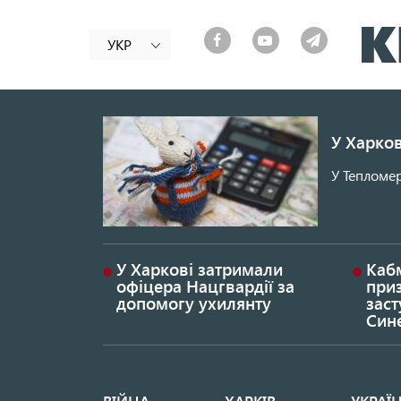
УКР
У Харков
У Тепломер
У Харкові затримали
Каб
офіцера Нацгвардії за
при
допомогу ухилянту
заст
Син