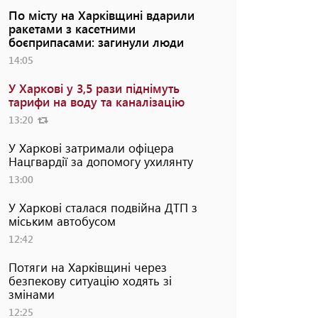
По місту на Харківщині вдарили
ракетами з касетними
боєприпасами: загинули люди
14:05
У Харкові у 3,5 рази піднімуть
тарифи на воду та каналізацію
13:20
У Харкові затримали офіцера
Нацгвардії за допомогу ухилянту
13:00
У Харкові сталася подвійна ДТП з
міським автобусом
12:42
Потяги на Харківщині через
безпекову ситуацію ходять зі
змінами
12:25