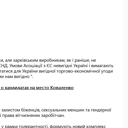
и, але харківським виробникам, як і раніше, не
НД. Умови Асоціації з ЄС невигідні Україні і вимагають
гатися для України вигідної торгово-економічної угоди
ми нам вигідно ".
 о кандидатах на место Коваленко
з захистом біженців, сексуальних меншин та гендерної
і права вітчизняних заробітчан.
та у рамки толерантності, формують новий комплекс