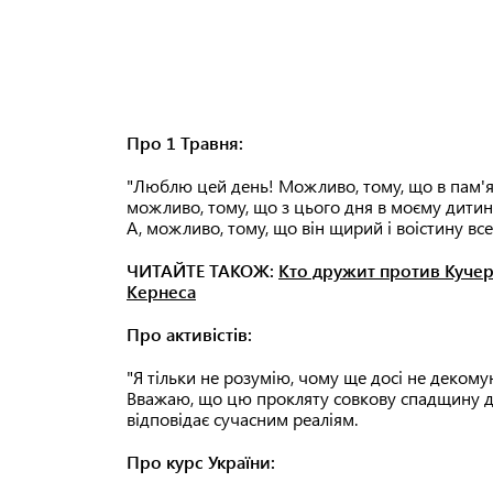
Про 1 Травня:
"Люблю цей день! Можливо, тому, що в пам'яті
можливо, тому, що з цього дня в моєму дитин
А, можливо, тому, що він щирий і воістину вс
ЧИТАЙТЕ ТАКОЖ:
Кто дружит против Кучер
Кернеса
Про активістів:
"Я тільки не розумію, чому ще досі не декомун
Вважаю, що цю прокляту совкову спадщину да
відповідає сучасним реаліям.
Про курс України: