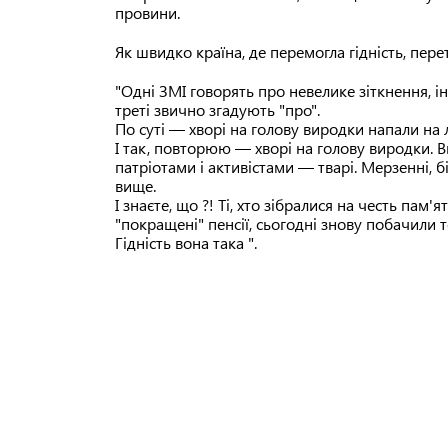
провини.
Як швидко країна, де перемогла гідність, пер
"Одні ЗМІ говорять про невелике зіткнення, і
треті звично згадують "про".
По суті — хворі на голову виродки напали на л
І так, повторюю — хворі на голову виродки. В
патріотами і активістами — тварі. Мерзенні, бі
вище.
І знаєте, що ?! Ті, хто зібралися на честь пам
"покращені" пенсії, сьогодні знову побачили те
Гідність вона така ".