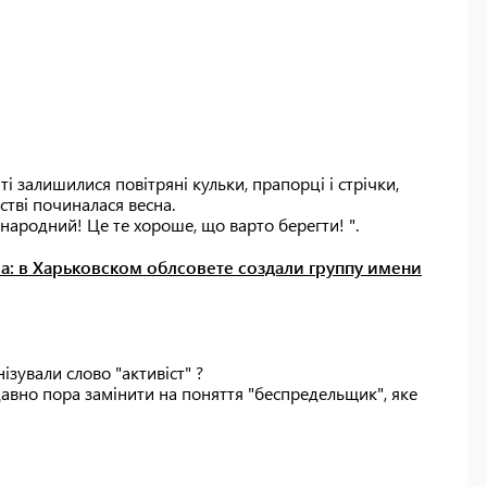
 залишилися повітряні кульки, прапорці і стрічки,
стві починалася весна.
енародний! Це те хороше, що варто берегти! ".
а: в Харьковском облсовете создали группу имени
ізували слово "активіст" ?
вно пора замінити на поняття "беспредельщик", яке