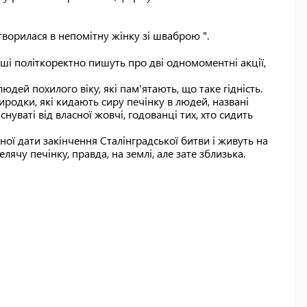
етворилася в непомітну жінку зі шваброю ".
нші політкоректно пишуть про дві одномоментні акції,
юдей похилого віку, які пам'ятають, що таке гідність.
иродки, які кидають сиру печінку в людей, названі
снуваті від власної жовчі, годованці тих, хто сидить
'ятної дати закінчення Сталінградської битви і живуть на
лячу печінку, правда, на землі, але зате зблизька.