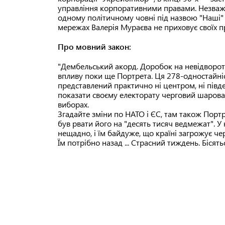
управління корпоративними правами. Незважа
одному політичному човні під назвою "Наші" 
мережах Валерія Мураєва не приховує своїх п
Про мовний закон:
"Дембельський акорд. Доробок на невідворот
впливу поки ще Портрета. Ця 278-одностайні
представлений практично ні центром, ні півд
показати своєму електорату черговий шаровар
виборах.
Згадайте зміни по НАТО і ЄС, там також Портр
був рвати його на "десять тисяч ведмежат". У
нещадно, і їм байдуже, що країні загрожує че
Їм потрібно назад ... Страсний тиждень. Бісятьс