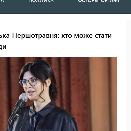
НА
ПОЛІТИКА
ФОТОРЕПОРТАЖІ
ька Першотравня: хто може стати
ди