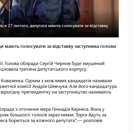
еться 27 лютого, депутати мають голосувати за відставку
и мають голосувати за відставку заступника голови
ії. Голова облради Сергій Чернов буде змушений
ніціювала третина депутатського корпусу.
 Коваленка. Одним з можливих кандидатів називали
джетної комісії Андрія Шевчука. Але його кандидатура
 вірогідну претендентку на заступництво називають
блради з оточення мера Геннадія Кернеса. Вона у
ак більшості голосів зараз немає. Торги йдуть за
неса борються за кожного депутата",— розповів