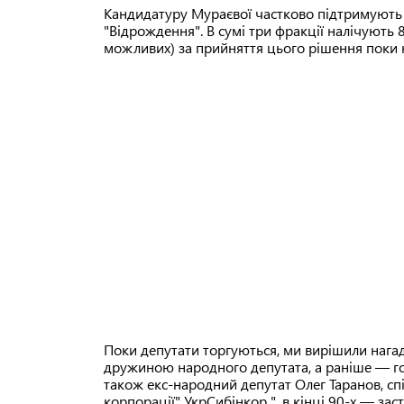
Кандидатуру Мураєвої частково підтримують о
"Відрождення". В сумі три фракції налічують 
можливих) за прийняття цього рішення поки н
Поки депутати торгуються, ми вирішили нагада
дружиною народного депутата, а раніше — гол
також екс-народний депутат Олег Таранов, спі
корпорації" УкрСибінкор ", в кінці 90-х — зас