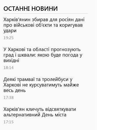
ОСТАННІ НОВИНИ
Харків’янин збирав для росіян дані
про військові об’єкти та коригував
удари
19:25
У Харкові та області прогнозують
град і шквали: якою буде погода у
вихідні
18:14
Деякі трамваї та тролейбуси у
Харкові не курсуватимуть майже
весь день
17:38
Харків'ян кличуть відсвяткувати
альтернативний День міста
17:15