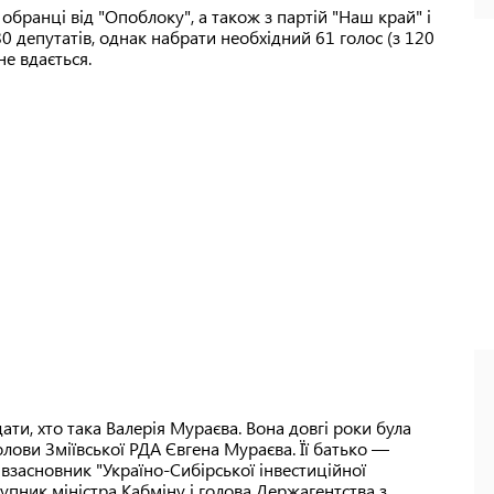
бранці від "Опоблоку", а також з партій "Наш край" і
80 депутатів, однак набрати необхідний 61 голос (з 120
е вдається.
ти, хто така Валерія Мураєва. Вона довгі роки була
ови Зміївської РДА Євгена Мураєва. Її батько —
взасновник "Україно-Сибірської інвестиційної
тупник міністра Кабміну і голова Держагентства з