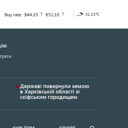
Buy rate:
$44.35
€51.10
31.15°C
up
up
цію
трати.
Державі повернули землю
в Харківській області зі
скіфським городищем