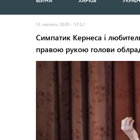
ВІЙНА
ХАРКІВ
УКРАЇ
Основная
навигация
11 лютого, 2020 - 17:12
Симпатик Кернеса і любител
правою рукою голови облра