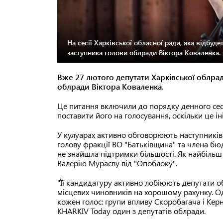
На сесії Харківської обласної ради, яка відбуд
заступника голови облради Віктора Коваленка.
Вже 27 лютого депутати Харківської облрад
облради Віктора Коваленка.
Це питання включили до порядку денного сес
поставити його на голосування, оскільки це і
У кулуарах активно обговорюють наступників
голову фракції ВО "Батьківщина" та члена бю
не знайшла підтримки більшості. Як найбільш
Валерію Мураєву від "Опоблоку".
"Її кандидатуру активно лобіюють депутати о
місцевих чиновників на хорошому рахунку. Одн
кожен голос: групи впливу Скоробагача і Кер
KHARKIV Today один з депутатів облради.