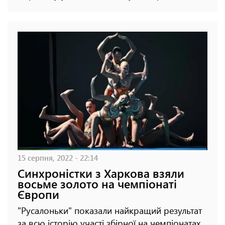
15 серпня, 2022 - 22:14
Синхроністки з Харкова взяли
восьме золото на чемпіонаті
Європи
"Русалоньки" показали найкращий результат
за всю історію участі збірної на чемпіонатах