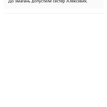
До змагань допустили сестер Алексіївих.