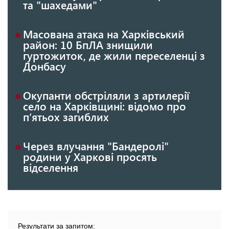
та "шахедами"
Масована атака на Харківський
район: 10 БпЛА знищили
гуртожиток, де жили переселенці з
Донбасу
Окупанти обстріляли з артилерії
село на Харківщині: відомо про
п’ятьох загиблих
Через влучання "Бандеролі"
родини у Харкові просять
відселення
Результати за запитом: