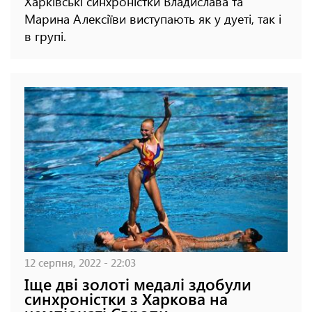
Харківські синхроністки Владислава та
Марина Алексіїви виступають як у дуеті, так і
в групі.
12 серпня, 2022 - 22:03
Іще дві золоті медалі здобули
синхроністки з Харкова на