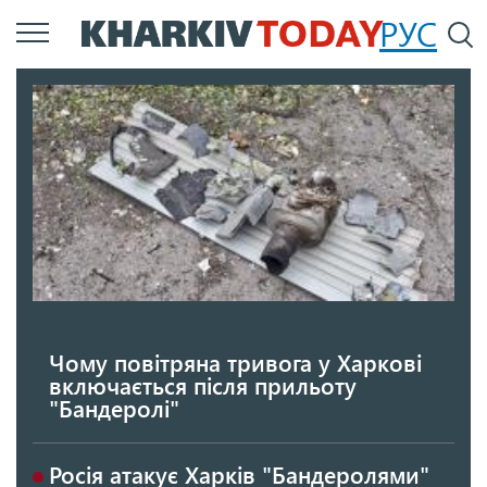
Перейти
РУС
П
до
основного
вмісту
Чому повітряна тривога у Харкові
включається після прильоту
"Бандеролі"
Росія атакує Харків "Бандеролями"