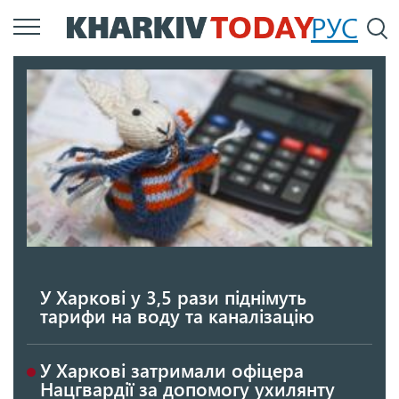
Перейти
РУС
П
до
основного
вмісту
У Харкові у 3,5 рази піднімуть
тарифи на воду та каналізацію
У Харкові затримали офіцера
Нацгвардії за допомогу ухилянту