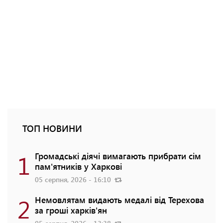
ТОП НОВИНИ
1
Громадські діячі вимагають прибрати сім
пам'ятників у Харкові
05 серпня, 2026 - 16:10
2
Немовлятам видають медалі від Терехова
за гроші харків'ян