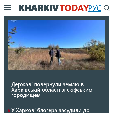
Перейти
РУС
П
до
основного
вмісту
Державі повернули землю в
Харківській області зі скіфським
городищем
У Харкові блогера засудили до