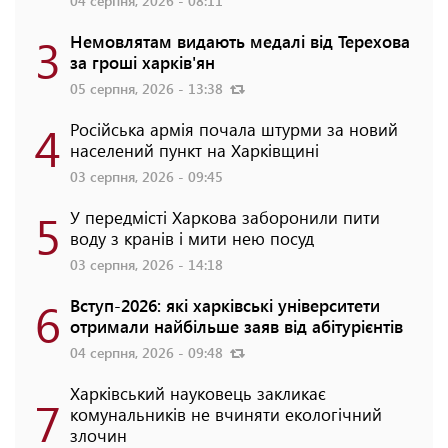
04 серпня, 2026 - 08:11
3
Немовлятам видають медалі від Терехова
за гроші харків'ян
05 серпня, 2026 - 13:38
4
Російська армія почала штурми за новий
населений пункт на Харківщині
03 серпня, 2026 - 09:45
5
У передмісті Харкова заборонили пити
воду з кранів і мити нею посуд
03 серпня, 2026 - 14:18
6
Вступ-2026: які харківські університети
отримали найбільше заяв від абітурієнтів
04 серпня, 2026 - 09:48
Харківський науковець закликає
7
комунальників не вчиняти екологічний
злочин