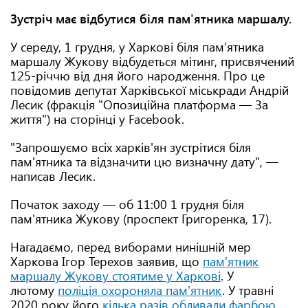
Зустріч має відбутися біля пам'ятника маршалу.
У середу, 1 грудня, у Харкові біля пам'ятника
маршалу Жукову відбудеться мітинг, присвячений
125-річчю від дня його народження. Про це
повідомив депутат Харківської міськради Андрій
Лесик (фракція "Опозиційна платформа — За
життя") на сторінці у Facebook.
"Запрошуємо всіх харків'ян зустрітися біля
пам'ятника та відзначити цю визначну дату", —
написав Лесик.
Початок заходу — об 11:00 1 грудня біля
пам'ятника Жукову (проспект Григоренка, 17).
Нагадаємо, перед виборами нинішній мер
Харкова Ігор Терехов заявив, що
пам'ятник
маршалу Жукову стоятиме у Харкові
. У
лютому
поліція охороняла пам'ятник
. У травні
2020 року його
кілька разів обливали фарбою
.