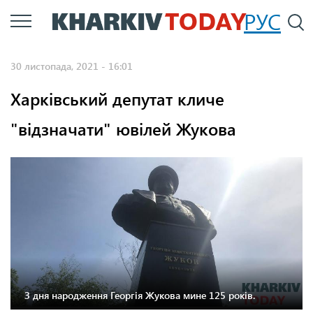
Перейти
РУС
П
до
основного
30 листопада, 2021 - 16:01
вмісту
Харківський депутат кличе
"відзначати" ювілей Жукова
З дня народження Георгія Жукова мине 125 років.