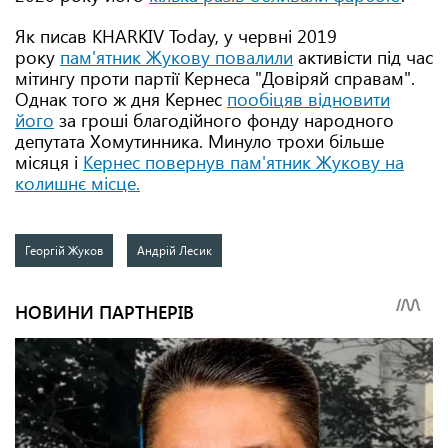
Як писав KHARKIV Today, у червні 2019
року
пам'ятник Жукову повалили
активісти під час
мітингу проти партії Кернеса "Довіряй справам".
Однак того ж дня Кернес
пообіцяв відновити
його
за гроші благодійного фонду народного
депутата Хомутинника. Минуло трохи більше
місяця і
Кернес повернув пам'ятник Жукову на
колишнє місце.
Георгій Жуков
Андрій Лесик