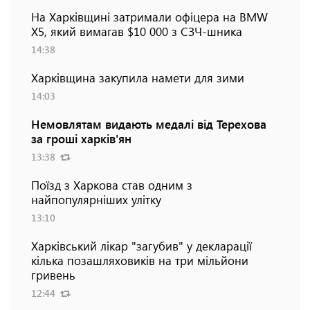
На Харківщині затримали офіцера на BMW
Х5, який вимагав $10 000 з СЗЧ-шника
14:38
Харківщина закупила намети для зими
14:03
Немовлятам видають медалі від Терехова
за гроші харків'ян
13:38
Поїзд з Харкова став одним з
найпопулярніших улітку
13:10
Харківський лікар "загубив" у декларації
кілька позашляховиків на три мільйони
гривень
12:44