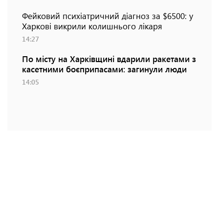
Фейковий психіатричний діагноз за $6500: у
Харкові викрили колишнього лікаря
14:27
По місту на Харківщині вдарили ракетами з
касетними боєприпасами: загинули люди
14:05