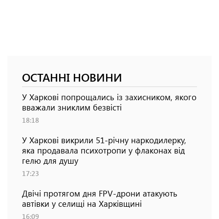
ОСТАННІ НОВИНИ
У Харкові попрощались із захисником, якого
вважали зниклим безвісті
18:18
У Харкові викрили 51-річну наркодилерку,
яка продавала психотропи у флаконах від
гелю для душу
17:23
Двічі протягом дня FPV-дрони атакують
автівки у селищі на Харківщині
16:09