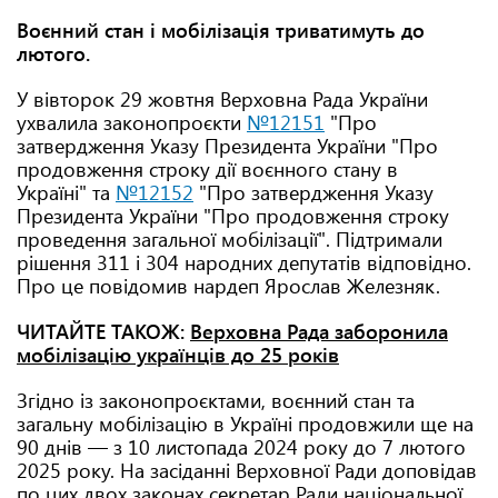
Воєнний стан і мобілізація триватимуть до
лютого.
У вівторок 29 жовтня Верховна Рада України
ухвалила законопроєкти
№12151
"Про
затвердження Указу Президента України "Про
продовження строку дії воєнного стану в
Україні" та
№12152
"Про затвердження Указу
Президента України "Про продовження строку
проведення загальної мобілізації". Підтримали
рішення 311 і 304 народних депутатів відповідно.
Про це повідомив нардеп Ярослав Железняк.
ЧИТАЙТЕ ТАКОЖ:
Верховна Рада заборонила
мобілізацію українців до 25 років
Згідно із законопроєктами, воєнний стан та
загальну мобілізацію в Україні продовжили ще на
90 днів — з 10 листопада 2024 року до 7 лютого
2025 року. На засіданні Верховної Ради доповідав
по цих двох законах секретар Ради національної