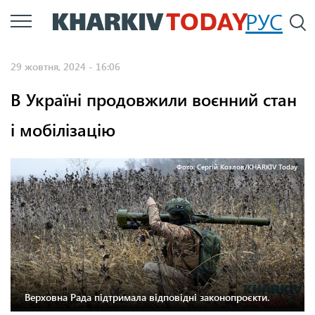
Перейти
РУС
П
до
основного
29 жовтня, 2024 - 16:06
вмісту
В Україні продовжили воєнний стан
і мобілізацію
Фото: Сергій Козлов/KHARKIV Today
Верховна Рада підтримала відповідні законопроєкти.