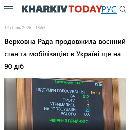
Перейти
РУС
П
до
основного
14 січня, 2026 - 13:56
вмісту
Верховна Рада продовжила воєнний
стан та мобілізацію в Україні ще на
90 діб