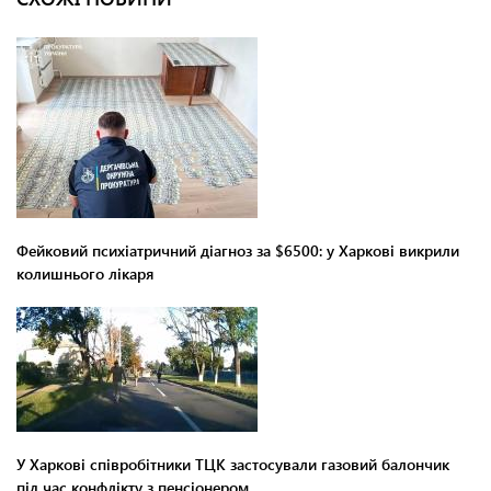
Фейковий психіатричний діагноз за $6500: у Харкові викрили
колишнього лікаря
У Харкові співробітники ТЦК застосували газовий балончик
під час конфлікту з пенсіонером