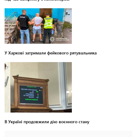
У Харкові затримали фейкового рятувальника
В Україні продовжили дію воєнного стану