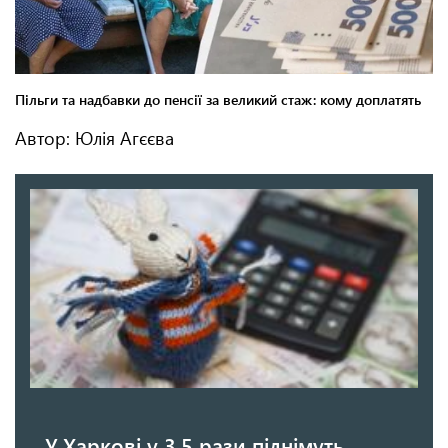
Автор: Юлія Агєєва
У Харкові у 3,5 рази піднімуть