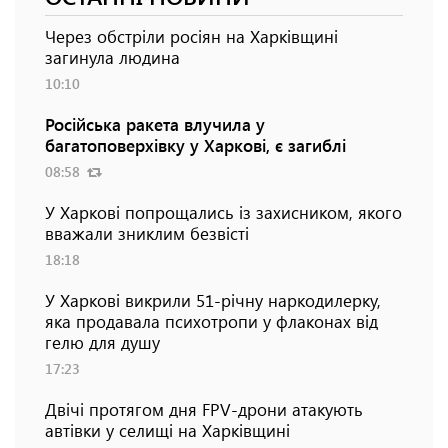
Через обстріли росіян на Харківщині
загинула людина
10:10
Російська ракета влучила у
багатоповерхівку у Харкові, є загиблі
08:58
У Харкові попрощались із захисником, якого
вважали зниклим безвісті
18:18
У Харкові викрили 51-річну наркодилерку,
яка продавала психотропи у флаконах від
гелю для душу
17:23
Двічі протягом дня FPV-дрони атакують
автівки у селищі на Харківщині