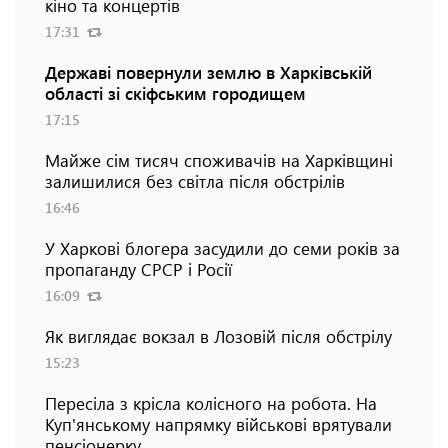
кіно та концертів
17:31
Державі повернули землю в Харківській
області зі скіфським городищем
17:15
Майже сім тисяч споживачів на Харківщині
залишилися без світла після обстрілів
16:46
У Харкові блогера засудили до семи років за
пропаганду СРСР і Росії
16:09
Як виглядає вокзал в Лозовій після обстрілу
15:23
Пересіла з крісла колісного на робота. На
Куп'янському напрямку військові врятували
пенсіонерку