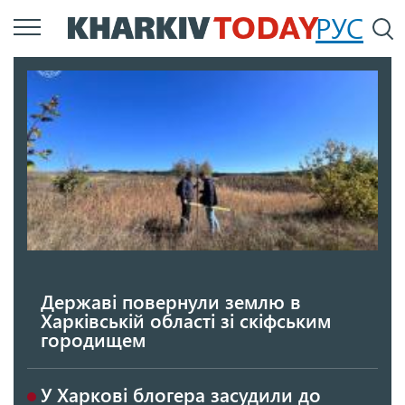
Перейти
РУС
П
до
основного
вмісту
Державі повернули землю в
Харківській області зі скіфським
городищем
У Харкові блогера засудили до