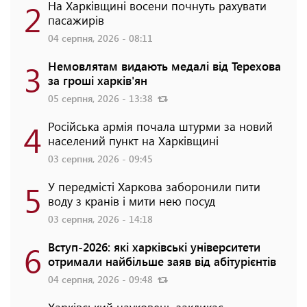
2
На Харківщині восени почнуть рахувати
пасажирів
04 серпня, 2026 - 08:11
3
Немовлятам видають медалі від Терехова
за гроші харків'ян
05 серпня, 2026 - 13:38
4
Російська армія почала штурми за новий
населений пункт на Харківщині
03 серпня, 2026 - 09:45
5
У передмісті Харкова заборонили пити
воду з кранів і мити нею посуд
03 серпня, 2026 - 14:18
6
Вступ-2026: які харківські університети
отримали найбільше заяв від абітурієнтів
04 серпня, 2026 - 09:48