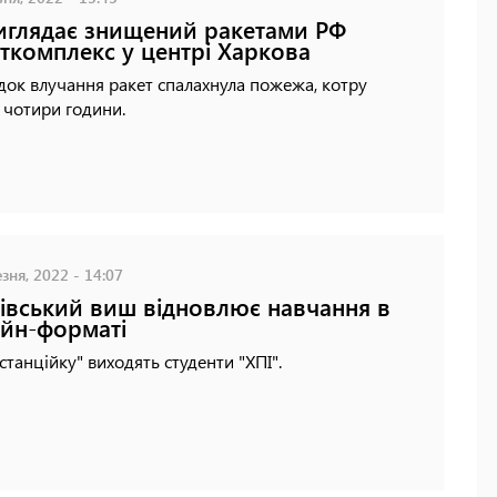
иглядає знищений ракетами РФ
ткомплекс у центрі Харкова
док влучання ракет спалахнула пожежа, котру
 чотири години.
зня, 2022 - 14:07
івський виш відновлює навчання в
йн-форматі
станційку" виходять студенти "ХПІ".