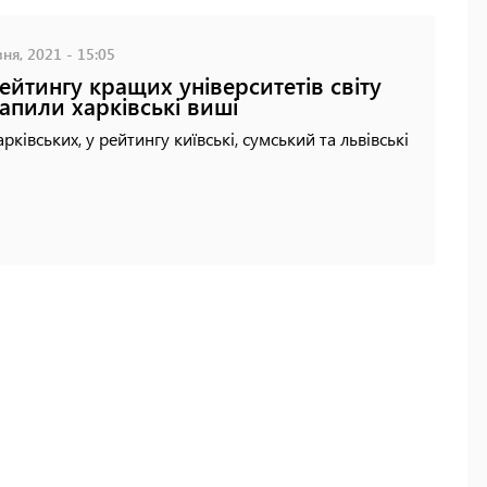
ня, 2021 - 15:05
ейтингу кращих університетів світу
апили харківські виші
арківських, у рейтингу київські, сумський та львівські