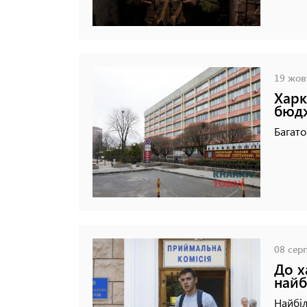
19 жовт
Харк
бюдж
Багато
08 серп
До х
найб
Найбіл