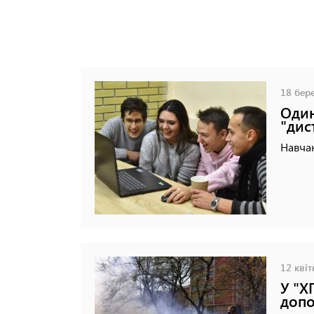
18 бере
Один
"дис
Навча
12 квіт
У "Х
допо