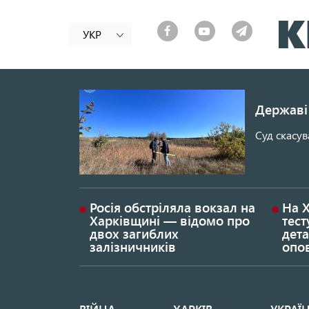
УКР
Державі 
Суд скасув
Росія обстріляла вокзал на
На 
Харківщині — відомо про
тест
двох загиблих
дета
залізничників
опо