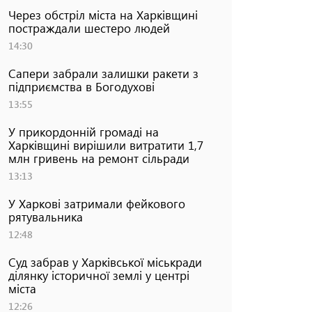
Через обстріл міста на Харківщині
постраждали шестеро людей
14:30
Сапери забрали залишки ракети з
підприємства в Богодухові
13:55
У прикордонній громаді на
Харківщині вирішили витратити 1,7
млн гривень на ремонт сільради
13:13
У Харкові затримали фейкового
рятувальника
12:48
Суд забрав у Харківської міськради
ділянку історичної землі у центрі
міста
12:26