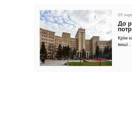
09 черв
До р
потр
Крім х
виші .