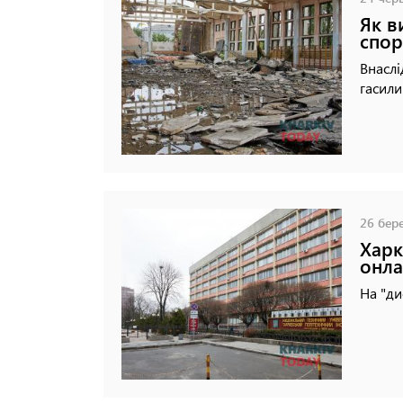
Як в
спор
Внаслі
гасили
26 бере
Харк
онла
На "ди