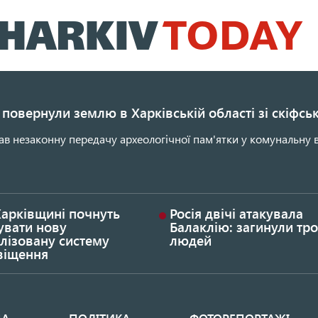
Перейти
до
основного
вмісту
повернули землю в Харківській області зі скіфс
ав незаконну передачу археологічної пам'ятки у комунальну в
Харківщині почнуть
Росія двічі атакувала
увати нову
Балаклію: загинули тро
лізовану систему
людей
віщення