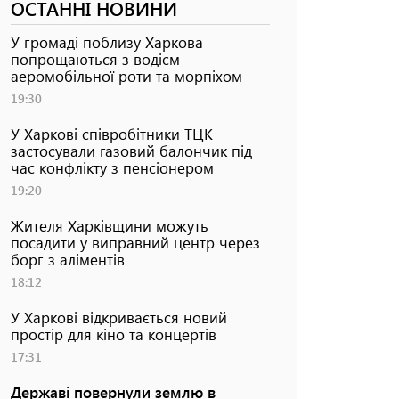
ОСТАННІ НОВИНИ
У громаді поблизу Харкова
попрощаються з водієм
аеромобільної роти та морпіхом
19:30
У Харкові співробітники ТЦК
застосували газовий балончик під
час конфлікту з пенсіонером
19:20
Жителя Харківщини можуть
посадити у виправний центр через
борг з аліментів
18:12
У Харкові відкривається новий
простір для кіно та концертів
17:31
Державі повернули землю в