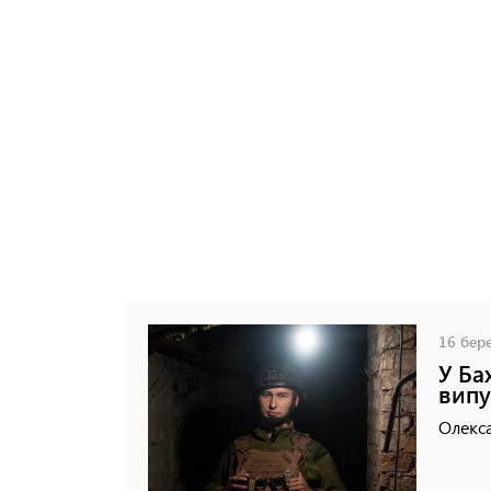
16 бере
У Ба
випу
Олекса