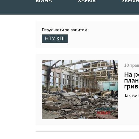
ВІЙНА
ХАРКІВ
УКРАЇ
Основная
навигация
Результати за запитом:
НТУ ХПІ
10 трав
На р
план
грив
Так ви