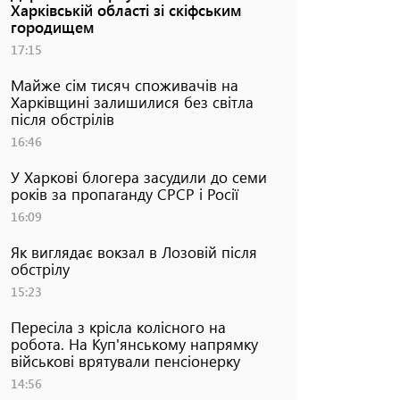
Харківській області зі скіфським
городищем
17:15
Майже сім тисяч споживачів на
Харківщині залишилися без світла
після обстрілів
16:46
У Харкові блогера засудили до семи
років за пропаганду СРСР і Росії
16:09
Як виглядає вокзал в Лозовій після
обстрілу
15:23
Пересіла з крісла колісного на
робота. На Куп'янському напрямку
військові врятували пенсіонерку
14:56