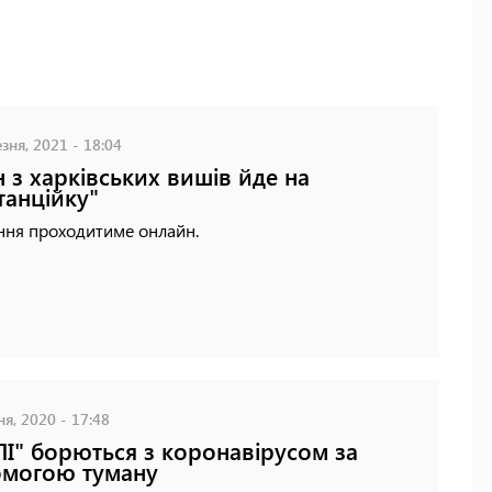
зня, 2021 - 18:04
 з харківських вишів йде на
танційку"
ння проходитиме онлайн.
ня, 2020 - 17:48
ПІ" борються з коронавірусом за
могою туману