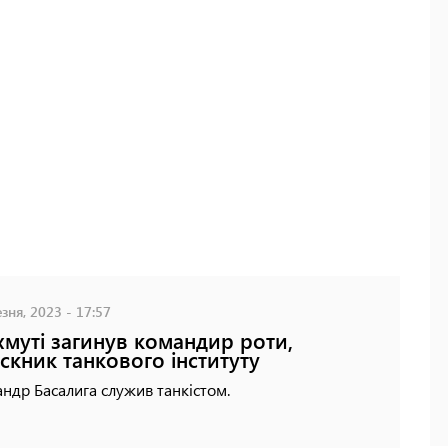
зня, 2023 - 17:57
хмуті загинув командир роти,
скник танкового інституту
ндр Басалига служив танкістом.