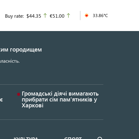
Buy rate:
$44.35
€51.00
33.86°C
up
up
ьким городищем
ласність.
Громадські діячі вимагають
є
прибрати сім пам'ятників у
Харкові