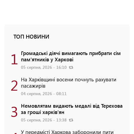
ТОП НОВИНИ
1
Громадські діячі вимагають прибрати сім
пам'ятників у Харкові
05 серпня, 2026 - 16:10
2
На Харківщині восени почнуть рахувати
пасажирів
04 серпня, 2026 - 08:11
3
Немовлятам видають медалі від Терехова
за гроші харків'ян
05 серпня, 2026 - 13:38
У передмісті Харкова заборонили пити