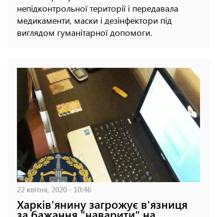
непідконтрольної території і передавала
медикаменти, маски і дезінфектори під
виглядом гуманітарної допомоги.
22 квітня, 2020 - 10:46
Харків'янину загрожує в'язниця
за бажання "наварити" на