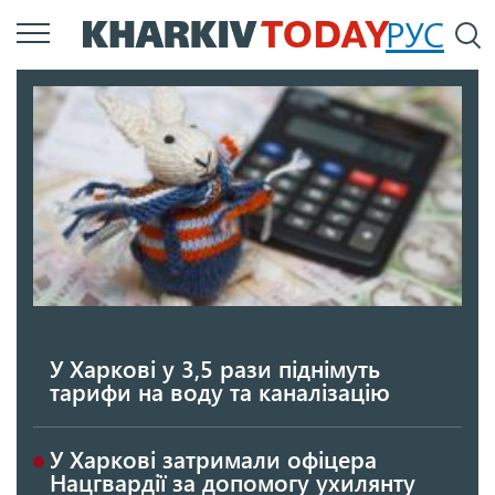
Перейти
РУС
П
до
основного
вмісту
У Харкові у 3,5 рази піднімуть
тарифи на воду та каналізацію
У Харкові затримали офіцера
Нацгвардії за допомогу ухилянту