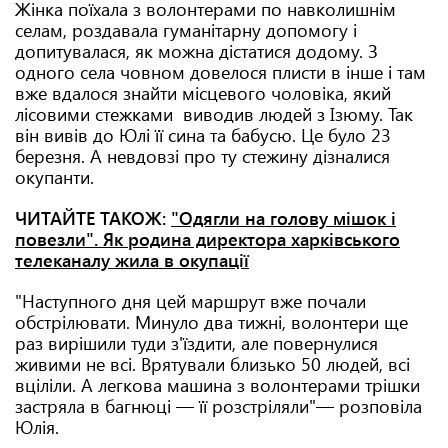
Жінка поїхала з волонтерами по навколишнім
селам, роздавала гуманітарну допомогу і
допитувалася, як можна дістатися додому. З
одного села човном довелося плисти в інше і там
вже вдалося знайти місцевого чоловіка, який
лісовими стежками виводив людей з Ізюму. Так
він вивів до Юлі її сина та бабусю. Це було 23
березня. А невдовзі про ту стежину дізналися
окупанти.
ЧИТАЙТЕ ТАКОЖ:
"Одягли на голову мішок і
повезли". Як родина директора харківського
телеканалу жила в окупації
"Наступного дня цей маршрут вже почали
обстрілювати. Минуло два тижні, волонтери ще
раз вирішили туди з'їздити, але повернулися
живими не всі. Врятували близько 50 людей, всі
вціліли. А легкова машина з волонтерами трішки
застряла в багнюці — її розстріляли"— розповіла
Юлія.