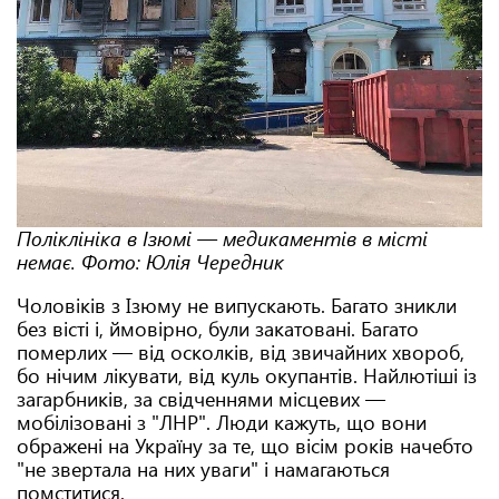
Поліклініка в Ізюмі — медикаментів в місті
немає. Фото: Юлія Чередник
Чоловіків з Ізюму не випускають. Багато зникли
без вісті і, ймовірно, були закатовані. Багато
померлих — від осколків, від звичайних хвороб,
бо нічим лікувати, від куль окупантів. Найлютіші із
загарбників, за свідченнями місцевих —
мобілізовані з "ЛНР". Люди кажуть, що вони
ображені на Україну за те, що вісім років начебто
"не звертала на них уваги" і намагаються
помститися.