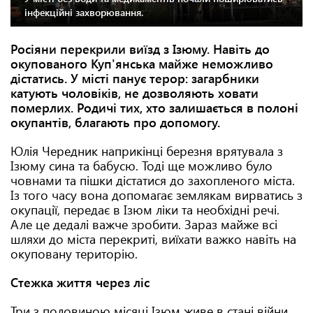
інфекційні захворювання.
Росіяни перекрили виїзд з Ізюму. Навіть до
окупованого Куп'янська майже неможливо
дістатись. У місті панує терор: загарбники
катують чоловіків, не дозволяють ховати
померлих. Родичі тих, хто залишається в полоні
окупантів, благають про допомогу.
Юлія Чередник наприкінці березня врятувала з
Ізюму сина та бабусю. Тоді ще можливо було
човнами та пішки дістатися до захопленого міста.
Із того часу вона допомагає землякам вирватись з
окупації, передає в Ізюм ліки та необхідні речі.
Але це дедалі важче зробити. Зараз майже всі
шляхи до міста перекриті, виїхати важко навіть на
окуповану територію.
Стежка життя через ліс
Три з половиною місяці Ізюм живе в стані війни.