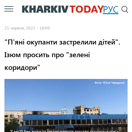
Перейти
РУС
П
до
основного
21 червня, 2022 - 18:09
вмісту
"П'яні окупанти застрелили дітей".
Ізюм просить про "зелені
коридори"
Фото: Юлія Чередник
У місті без води та медикаментів почали поширюватись