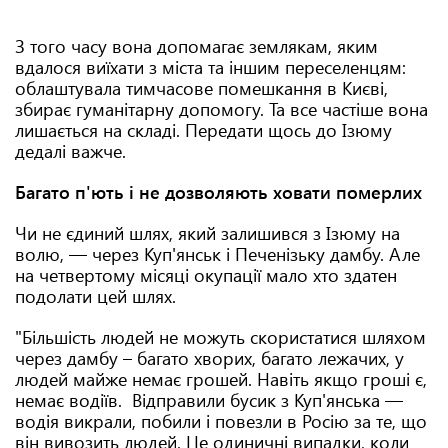
З того часу вона допомагає землякам, яким
вдалося виїхати з міста та іншим переселенцям:
облаштувала тимчасове помешкання в Києві,
збирає гуманітарну допомогу. Та все частіше вона
лишається на складі. Передати щось до Ізюму
дедалі важче.
Багато п'ють і не дозволяють ховати померлих
Чи не єдиний шлях, який залишився з Ізюму на
волю, — через Куп'янськ і Печенізьку дамбу. Але
на четвертому місяці окупації мало хто здатен
подолати цей шлях.
"Більшість людей не можуть скористатися шляхом
через дамбу – багато хворих, багато лежачих, у
людей майже немає грошей. Навіть якщо гроші є,
немає водіїв. Відправили бусик з Куп'янська —
водія викрали, побили і повезли в Росію за те, що
він вивозить людей. Це одиничні випадки, коли