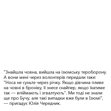
"Знайшла човна, вийшла на ізюмську тероборону.
А вони мені через волонтерів передали таке:
"Носа не суньте через річку. Якщо дівчина пливе
на човні в броніку, її знесе снайпер, якщо їхатиме
так — впіймають і згвалтують". Ми тоді не знали
ще про Бучу, але такі випадки вже були в Ізюмі",
— пригадує Юлія Чередник.