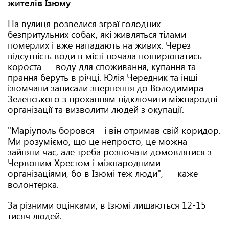
жителів Ізюму
На вулиця розвелися зграї голодних
безпритульних собак, які живляться тілами
померлих і вже нападають на живих. Через
відсутність води в місті почала поширюватись
короста — воду для споживання, купання та
прання беруть в річці. Юлія Чередник та інші
ізюмчани записали звернення до Володимира
Зеленського з проханням підключити міжнародні
організації та визволити людей з окупації.
"Маріуполь боровся – і він отримав свій коридор.
Ми розуміємо, що це непросто, це можна
зайняти час, але треба розпочати домовлятися з
Червоним Хрестом і міжнародними
організаціями, бо в Ізюмі теж люди", — каже
волонтерка.
За різними оцінками, в Ізюмі лишаються 12-15
тисяч людей.