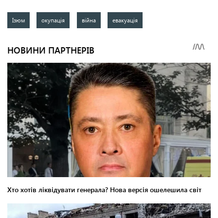
Ізюм
окупація
війна
евакуація