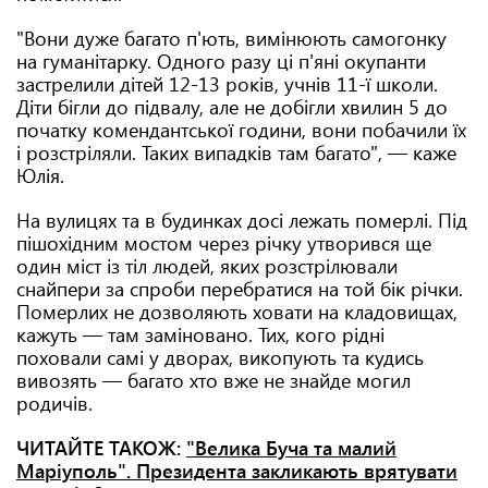
"Вони дуже багато п'ють, вимінюють самогонку
на гуманітарку. Одного разу ці п'яні окупанти
застрелили дітей 12-13 років, учнів 11-ї школи.
Діти бігли до підвалу, але не добігли хвилин 5 до
початку комендантської години, вони побачили їх
і розстріляли. Таких випадків там багато", — каже
Юлія.
На вулицях та в будинках досі лежать померлі. Під
пішохідним мостом через річку утворився ще
один міст із тіл людей, яких розстрілювали
снайпери за спроби перебратися на той бік річки.
Померлих не дозволяють ховати на кладовищах,
кажуть — там заміновано. Тих, кого рідні
поховали самі у дворах, викопують та кудись
вивозять — багато хто вже не знайде могил
родичів.
ЧИТАЙТЕ ТАКОЖ:
"Велика Буча та малий
Маріуполь". Президента закликають врятувати