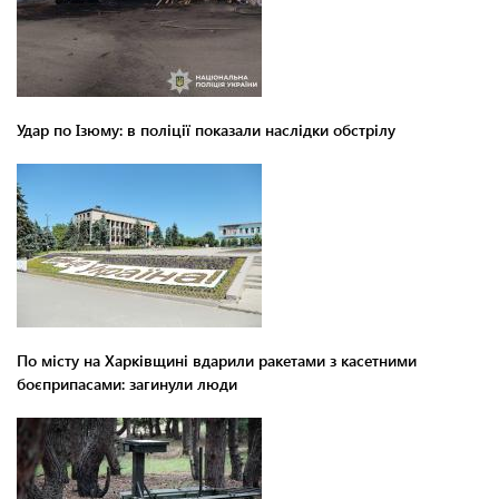
Удар по Ізюму: в поліції показали наслідки обстрілу
По місту на Харківщині вдарили ракетами з касетними
боєприпасами: загинули люди