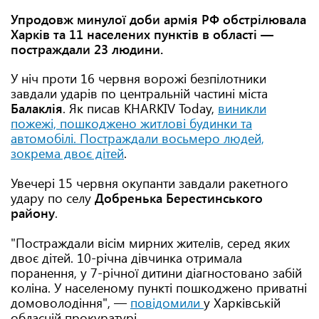
Упродовж минулої доби армія РФ обстрілювала
Харків та 11 населених пунктів в області —
постраждали 23 людини.
У ніч проти 16 червня ворожі безпілотники
завдали ударів по центральній частині міста
Балаклія
. Як писав KHARKIV Today,
виникли
пожежі, пошкоджено житлові будинки та
автомобілі. Постраждали восьмеро людей,
зокрема двоє дітей
.
Увечері 15 червня окупанти завдали ракетного
удару по селу
Добренька Берестинського
району
.
"Постраждали вісім мирних жителів, серед яких
двоє дітей. 10-річна дівчинка отримала
поранення, у 7-річної дитини діагностовано забій
коліна. У населеному пункті пошкоджено приватні
домоволодіння", —
повідомили
у Харківській
обласній прокуратурі.