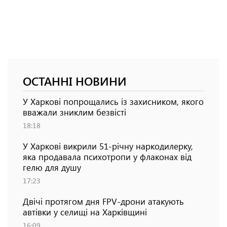
ОСТАННІ НОВИНИ
У Харкові попрощались із захисником, якого
вважали зниклим безвісті
18:18
У Харкові викрили 51-річну наркодилерку,
яка продавала психотропи у флаконах від
гелю для душу
17:23
Двічі протягом дня FPV-дрони атакують
автівки у селищі на Харківщині
16:09