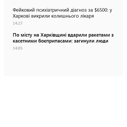
Фейковий психіатричний діагноз за $6500: у
Харкові викрили колишнього лікаря
14:27
По місту на Харківщині вдарили ракетами з
касетними боєприпасами: загинули люди
14:05