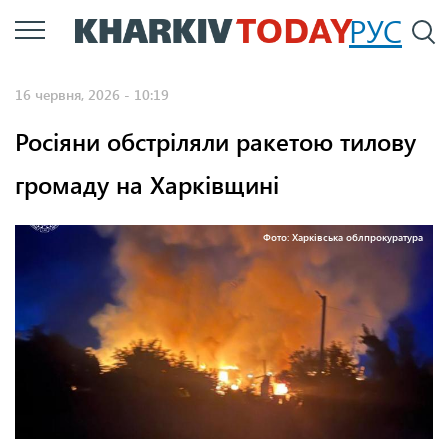
Перейти
РУС
П
до
основного
16 червня, 2026 - 10:19
вмісту
Росіяни обстріляли ракетою тилову
громаду на Харківщині
Фото: Харківська облпрокуратура