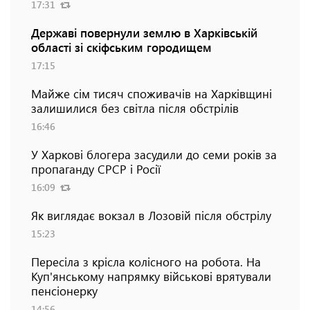
17:31
Державі повернули землю в Харківській
області зі скіфським городищем
17:15
Майже сім тисяч споживачів на Харківщині
залишилися без світла після обстрілів
16:46
У Харкові блогера засудили до семи років за
пропаганду СРСР і Росії
16:09
Як виглядає вокзал в Лозовій після обстрілу
15:23
Пересіла з крісла колісного на робота. На
Куп'янському напрямку військові врятували
пенсіонерку
14:56