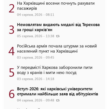
2
На Харківщині восени почнуть рахувати
пасажирів
04 серпня, 2026 - 08:11
3
Немовлятам видають медалі від Терехова
за гроші харків'ян
05 серпня, 2026 - 13:38
4
Російська армія почала штурми за новий
населений пункт на Харківщині
03 серпня, 2026 - 09:45
5
У передмісті Харкова заборонили пити
воду з кранів і мити нею посуд
03 серпня, 2026 - 14:18
6
Вступ-2026: які харківські університети
отримали найбільше заяв від абітурієнтів
04 серпня, 2026 - 09:48