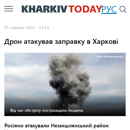
Перейти
РУС
П
до
основного
01 червня, 2026 - 11:19
вмісту
Дрон атакував заправку в Харкові
Ілюстративне фото
Від час обстрілу постраждала людина.
Росіяни атакували Немишлянський район