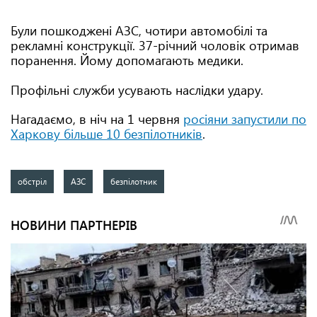
Були пошкоджені АЗС, чотири автомобілі та
рекламні конструкції. 37-річний чоловік отримав
поранення. Йому допомагають медики.
Профільні служби усувають наслідки удару.
Нагадаємо, в ніч на 1 червня
росіяни запустили по
Харкову більше 10 безпілотників
.
обстріл
АЗС
безпілотник