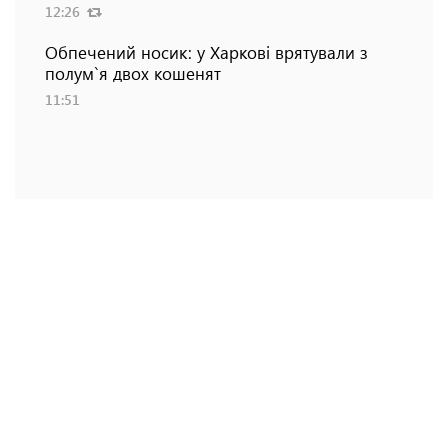
12:26
Обпечений носик: у Харкові врятували з
полум`я двох кошенят
11:51