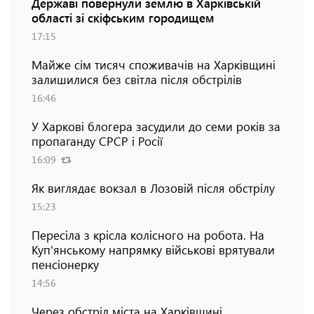
Державі повернули землю в Харківській
області зі скіфським городищем
17:15
Майже сім тисяч споживачів на Харківщині
залишилися без світла після обстрілів
16:46
У Харкові блогера засудили до семи років за
пропаганду СРСР і Росії
16:09
Як виглядає вокзал в Лозовій після обстрілу
15:23
Пересіла з крісла колісного на робота. На
Куп'янському напрямку військові врятували
пенсіонерку
14:56
Через обстріл міста на Харківщині