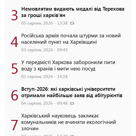
3
Немовлятам видають медалі від Терехова
за гроші харків'ян
05 серпня, 2026 - 13:38
4
Російська армія почала штурми за новий
населений пункт на Харківщині
03 серпня, 2026 - 09:45
5
У передмісті Харкова заборонили пити
воду з кранів і мити нею посуд
03 серпня, 2026 - 14:18
6
Вступ-2026: які харківські університети
отримали найбільше заяв від абітурієнтів
04 серпня, 2026 - 09:48
Харківський науковець закликає
7
комунальників не вчиняти екологічний
злочин