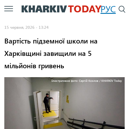
Перейти
РУС
П
до
основного
15 червня, 2026 - 13:24
вмісту
Вартість підземної школи на
Харківщині завищили на 5
мільйонів гривень
Ілюстративне фото: Сергій Козлов / KHARKIV Today