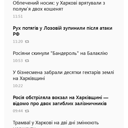
Обпечений носик: у Харкові врятували з
полум`я двох кошенят
11:51
Рух потягів у Лозовій зупинили після атаки
РФ
11:20
Росіяни скинули "Бандероль" на Балаклію
10:53
У бізнесмена забрали десятки гектарів землі
на Харківщині
10:22
Росія обстріляла вокзал на Харківщині —
відомо про двох загиблих залізничників
09:44
Трамваї у Харкові на дві дні змінюють