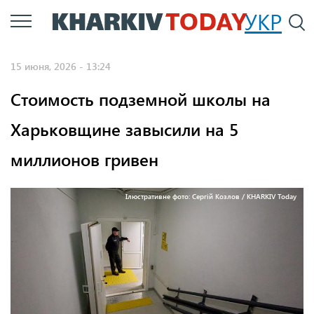
Перейти
УКР
По
к
основному
15 июня, 2026 - 13:24
содержанию
Стоимость подземной школы на
Харьковщине завысили на 5
миллионов гривен
Ілюстративне фото: Сергій Козлов / KHARKIV Today