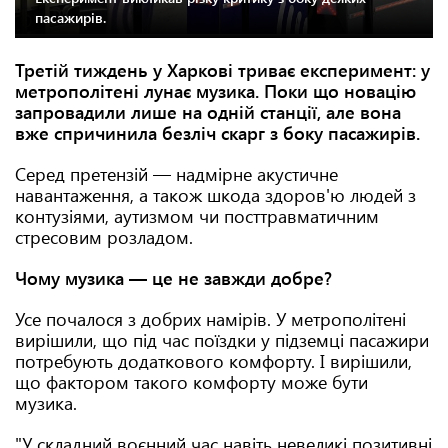
пасажирів.
Третій тиждень у Харкові триває експеримент: у
метрополітені лунає музика. Поки що новацію
запровадили лише на одній станції, але вона
вже спричинила безліч скарг з боку пасажирів.
Серед претензій — надмірне акустичне
навантаження, а також шкода здоров'ю людей з
контузіями, аутизмом чи посттравматичним
стресовим розладом.
Чому музика — це не завжди добре?
Усе почалося з добрих намірів. У метрополітені
вирішили, що під час поїздки у підземці пасажири
потребують додаткового комфорту. І вирішили,
що фактором такого комфорту може бути
музика.
"У складний воєнний час навіть невеликі позитивні