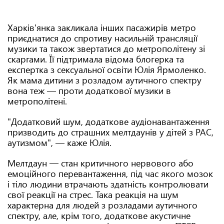
Харків'янка закликала інших пасажирів метро
приєднатися до спротиву насильній трансляції
музики та також звертатися до метрополітену зі
скаргами. Її підтримала відома блогерка та
експертка з сексуальної освіти Юлія Ярмоленко.
Як мама дитини з розладом аутичного спектру
вона теж — проти додаткової музики в
метрополітені.
"Додатковий шум, додаткове аудіонавантаження
призводить до страшних мелтдаунів у дітей з РАС,
аутизмом", — каже Юлія.
Мелтдаун — стан критичного нервового або
емоційного перевантаження, під час якого мозок
і тіло людини втрачають здатність контролювати
свої реакції на стрес. Така реакція на шум
характерна для людей з розладами аутичного
спектру, але, крім того, додаткове акустичне