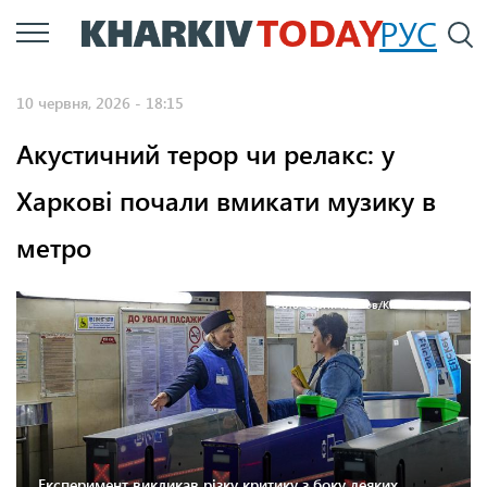
Перейти
РУС
П
до
основного
10 червня, 2026 - 18:15
вмісту
Акустичний терор чи релакс: у
Харкові почали вмикати музику в
метро
Фото: Сергій Козлов/KHARKIV Today
Експеримент викликав різку критику з боку деяких