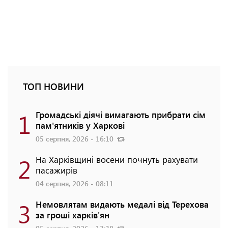
ТОП НОВИНИ
1
Громадські діячі вимагають прибрати сім
пам'ятників у Харкові
05 серпня, 2026 - 16:10
2
На Харківщині восени почнуть рахувати
пасажирів
04 серпня, 2026 - 08:11
3
Немовлятам видають медалі від Терехова
за гроші харків'ян