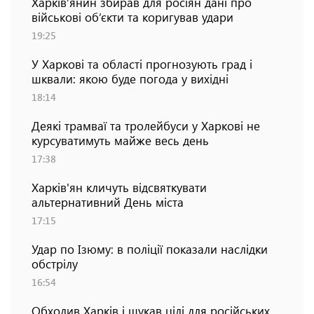
Харків’янин збирав для росіян дані про
військові об’єкти та коригував удари
19:25
У Харкові та області прогнозують град і
шквали: якою буде погода у вихідні
18:14
Деякі трамваї та тролейбуси у Харкові не
курсуватимуть майже весь день
17:38
Харків'ян кличуть відсвяткувати
альтернативний День міста
17:15
Удар по Ізюму: в поліції показали наслідки
обстрілу
16:54
Обходив Харків і шукав цілі для російських