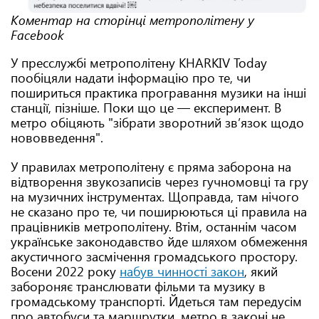
Коментар на сторінці метрополітену у
Facebook
У пресслужбі метрополітену KHARKIV Today
пообіцяли надати інформацію про те, чи
пошириться практика програвання музики на інші
станції, пізніше. Поки що це — експеримент. В
метро обіцяють "зібрати зворотний зв’язок щодо
нововведення".
У правилах метрополітену є пряма заборона на
відтворення звукозаписів через гучномовці та гру
на музичних інструментах. Щоправда, там нічого
не сказано про те, чи поширюються ці правила на
працівників метрополітену. Втім, останнім часом
українське законодавство йде шляхом обмеження
акустичного засмічення громадського простору.
Восени 2022 року
набув чинності закон
, який
забороняє транслювати фільми та музику в
громадському транспорті. Йдеться там передусім
про автобуси та маршрутки, метро в законі не