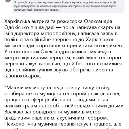
Харківська актриса та режисерка Олександра
Одокієнко пішла далі — вона написала скаргу на
ім'я директора метрополітену, написала заяву в
поліцію та офіційне звернення до Харківської
міської ради з проханням припинити експеримент.
У своїх скаргах Олександра називає музику в
метро акустичним терором, який лише сенсорно
перевантажує харків'ян, що й без того втомилися
від постійних гучних звуків обстрілів, сирен та
газонокосарок.
"Маючи музичну та педагогічну вищу освіту,
розбираюся в музиці та сенсорній реакції на неї,
працюю в сфері реабілітації з людьми після
важких травм і хвороб, з нейровідмінними дітьми.
Вважаю запровадження музики в метро
шкідливим рішенням, акустичним терором.
Психологічна музична терапія існує і працює, але