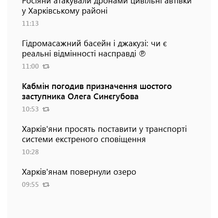
Росіяни атакували дронами цивільні автівки
у Харківському районі
11:13
Гідромасажний басейн і джакузі: чи є
реальні відмінності насправді ℗
11:00
Кабмін погодив призначення шостого
заступника Олега Синєгубова
10:53
Харків'яни просять поставити у транспорті
системи екстреного сповіщення
10:28
Харків'янам повернули озеро
09:55