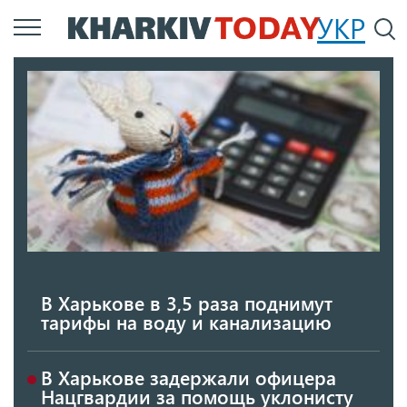
Перейти
УКР
По
к
основному
содержанию
В Харькове в 3,5 раза поднимут
тарифы на воду и канализацию
В Харькове задержали офицера
Нацгвардии за помощь уклонисту