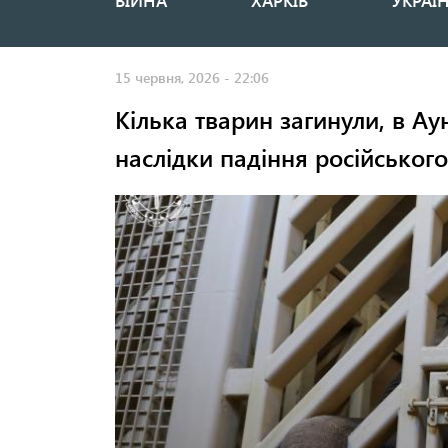
ВІЙНА
ХАРКІВ
УКРАЇ
Основная
навигация
15 червня, 2026 - 22:06
Кілька тварин загинули, в Ау
наслідки падіння російськог