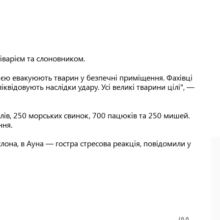
іварієм та слоновником.
цією евакуюють тварин у безпечні приміщення. Фахівці
іквідовують наслідки удару. Усі великі тварини цілі", —
олів, 250 морських свинок, 700 пацюків та 250 мишей.
ння.
лона, в Ауна — гостра стресова реакція, повідомили у