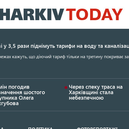
Перейти
до
основного
вмісту
і у 3,5 рази піднімуть тарифи на воду та каналіза
ежах кажуть, що діючий тариф тільки на третину покриває за
мін погодив
Через спеку траса на
значення шостого
Харківщині стала
упника Олега
небезпечною
єгубова