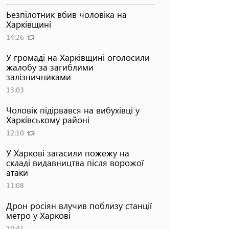
Безпілотник вбив чоловіка на
Харківщині
14:26
У громаді на Харківщині оголосили
жалобу за загиблими
залізничниками
13:03
Чоловік підірвався на вибухівці у
Харківському районі
12:10
У Харкові загасили пожежу на
складі видавництва після ворожої
атаки
11:08
Дрон росіян влучив поблизу станції
метро у Харкові
10:41