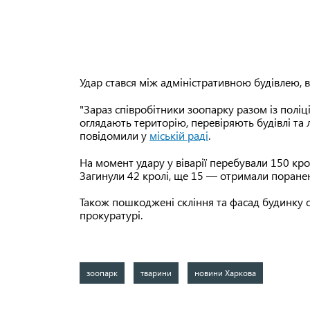
Удар стався між адміністративною будівлею, в
"Зараз співробітники зоопарку разом із полі
оглядають територію, перевіряють будівлі та л
повідомили у
міській раді
.
На момент удару у віварії перебували 150 кр
Загинули 42 кролі, ще 15 — отримали поране
Також пошкоджені скління та фасад будинку с
прокуратурі.
зоопарк
тварини
новини Харкова