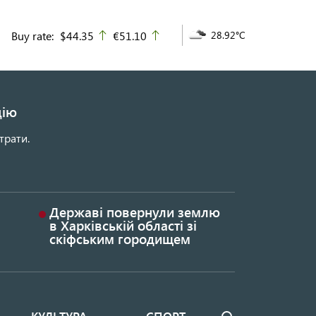
Buy rate:
$44.35
€51.10
28.92°C
up
up
цію
трати.
Державі повернули землю
в Харківській області зі
скіфським городищем