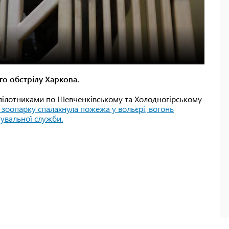
го обстрілу Харкова.
езпілотниками по Шевченківському та Холодногірському
ї зоопарку спалахнула пожежа у вольєрі, вогонь
увальної служби.