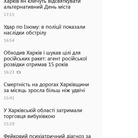
Харків'ян кличуть відсвяткувати
альтернативний День міста
17:15
Удар по Ізюму: в поліції показали
наслідки обстрілу
16:54
Обходив Харків і шукав цілі для
російських ракет: агент російської
розвідки отримав 15 років
16:23
Смертність на дорогах Харківщини
за місяць зросла більш ніж удвічі
15:41
У Харківській області затримали
торговця вибухівкою
15:19
Фейковий психіатричний діагноз за