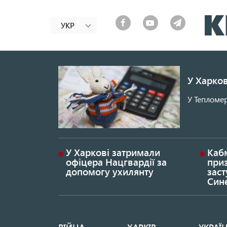
УКР
У Харков
У Тепломер
У Харкові затримали
Каб
офіцера Нацгвардії за
при
допомогу ухилянту
заст
Син