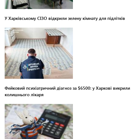
У Харківському СІЗО відкрили зелену кімнату для підлітків
Фейковий психіатричний діагноз за $6500: у Харкові викрили
колишнього лікаря