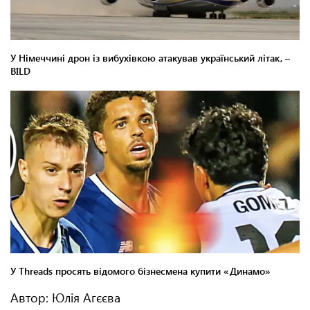
Автор: Юлія Агєєва