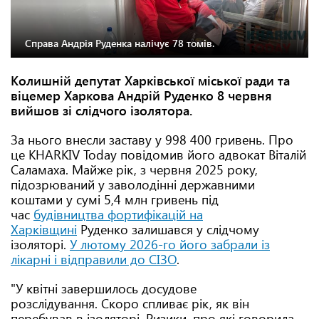
Справа Андрія Руденка налічує 78 томів.
Колишній депутат Харківської міської ради та
віцемер Харкова Андрій Руденко 8 червня
вийшов зі слідчого ізолятора.
За нього внесли заставу у 998 400 гривень. Про
це KHARKIV Today повідомив його адвокат Віталій
Саламаха. Майже рік, з червня 2025 року,
підозрюваний у заволодінні державними
коштами у сумі 5,4 млн гривень під
час
будівництва фортифікацій на
Харківщині
Руденко залишався у слідчому
ізоляторі.
У лютому 2026-го його забрали із
лікарні і відправили до СІЗО
.
"У квітні завершилось досудове
розслідування. Скоро спливає рік, як він
перебував в ізоляторі. Ризики, про які говорила