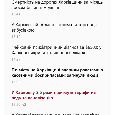
Смертність на дорогах Харківщини за місяць
зросла більш ніж удвічі
15:41
У Харківській області затримали торговця
вибухівкою
15:19
Фейковий психіатричний діагноз за $6500: у
Харкові викрили колишнього лікаря
14:27
По місту на Харківщині вдарили ракетами з
касетними боєприпасами: загинули люди
14:05
У Харкові у 3,5 рази піднімуть тарифи на
воду та каналізацію
13:20
У Харкові затримали офіцера Нацгвардії за