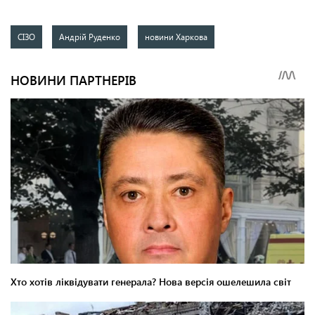
СІЗО
Андрій Руденко
новини Харкова