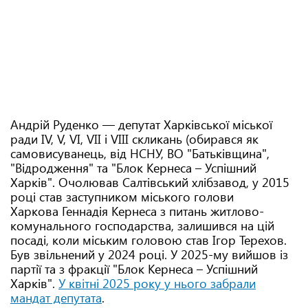
Андрій Руденко — депутат Харківської міської
ради IV, V, VI, VII і VIII скликань (обирався як
самовисуванець, від НСНУ, ВО "Батьківщина",
"Відродження" та "Блок Кернеса – Успішний
Харків". Очолював Салтівський хлібзавод, у 2015
році став заступником міського голови
Харкова Геннадія Кернеса з питань житлово-
комунального господарства, залишився на цій
посаді, коли міським головою став Ігор Терехов.
Був звільнений у 2024 році. У 2025-му вийшов із
партії та з фракції "Блок Кернеса – Успішний
Харків".
У квітні 2025 року у нього забрали
мандат депутата
.