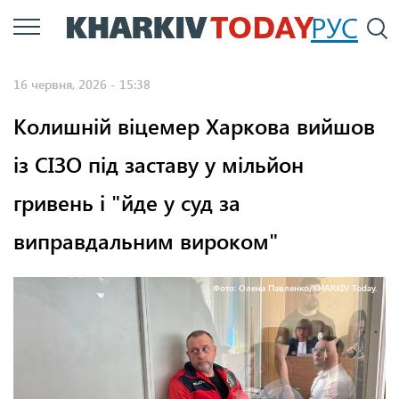
Перейти
РУС
П
до
основного
16 червня, 2026 - 15:38
вмісту
Колишній віцемер Харкова вийшов
із СІЗО під заставу у мільйон
гривень і "йде у суд за
виправдальним вироком"
Фото: Олена Павленко/KHARKIV Today.