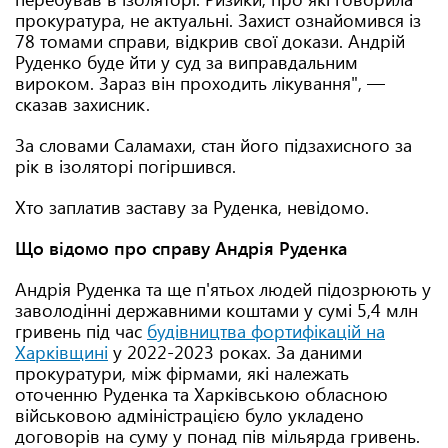
прокуратура, не актуальні. Захист ознайомився із
78 томами справи, відкрив свої докази. Андрій
Руденко буде йти у суд за виправдальним
вироком. Зараз він проходить лікування", —
сказав захисник.
За словами Саламахи, стан його підзахисного за
рік в ізоляторі погіршився.
Хто заплатив заставу за Руденка, невідомо.
Що відомо про справу Андрія Руденка
Андрія Руденка та ще п'ятьох людей підозрюють у
заволодінні державними коштами у сумі 5,4 млн
гривень під час
будівництва фортифікацій на
Харківщині
у 2022-2023 роках. За даними
прокуратури, між фірмами, які належать
оточенню Руденка та Харківською обласною
військовою адміністрацією було укладено
договорів на суму у понад пів мільярда гривень.