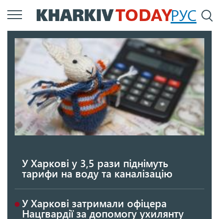
Перейти
РУС
П
до
основного
вмісту
У Харкові у 3,5 рази піднімуть
тарифи на воду та каналізацію
У Харкові затримали офіцера
Нацгвардії за допомогу ухилянту