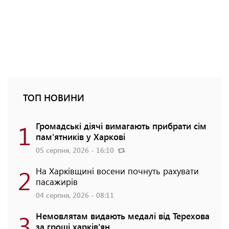
ТОП НОВИНИ
1
Громадські діячі вимагають прибрати сім
пам'ятників у Харкові
05 серпня, 2026 - 16:10
2
На Харківщині восени почнуть рахувати
пасажирів
04 серпня, 2026 - 08:11
3
Немовлятам видають медалі від Терехова
за гроші харків'ян