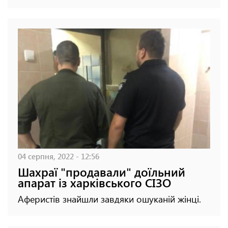
04 серпня, 2022 - 12:56
Шахраї "продавали" доїльний
апарат із харківського СІЗО
Аферистів знайшли завдяки ошуканій жінці.