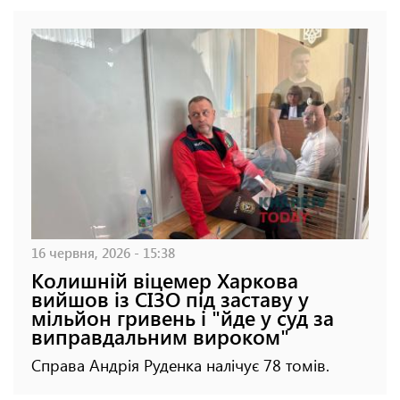
16 червня, 2026 - 15:38
Колишній віцемер Харкова
вийшов із СІЗО під заставу у
мільйон гривень і "йде у суд за
виправдальним вироком"
Справа Андрія Руденка налічує 78 томів.