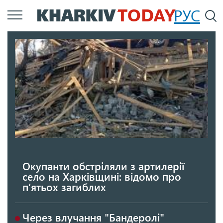
Перейти
РУС
П
до
основного
вмісту
Окупанти обстріляли з артилерії
село на Харківщині: відомо про
п’ятьох загиблих
Через влучання "Бандеролі"