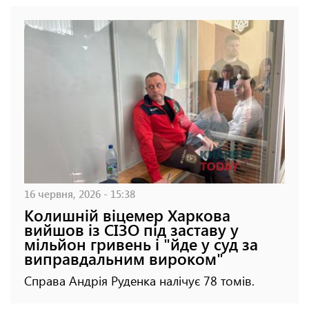
16 червня, 2026 - 15:38
Колишній віцемер Харкова
вийшов із СІЗО під заставу у
мільйон гривень і "йде у суд за
виправдальним вироком"
Справа Андрія Руденка налічує 78 томів.