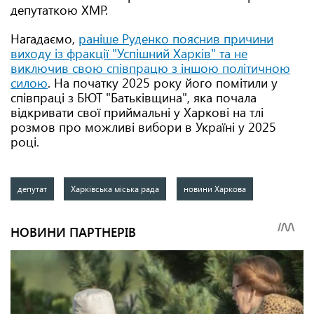
депутаткою ХМР.
Нагадаємо,
раніше Руденко пояснив причини
виходу із фракції "Успішний Харків" та не
виключив свою співпрацю з іншою політичною
силою
. На початку 2025 року його помітили у
співпраці з БЮТ "Батьківщина", яка почала
відкривати свої приймальні у Харкові на тлі
розмов про можливі вибори в Україні у 2025
році.
депутат
Харківська міська рада
новини Харкова