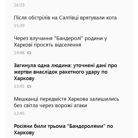
16:33
Після обстрілів на Салтівці врятували кота
15:39
Через влучання "Бандеролі" родини у
Харкові просять відселення
14:46
Загинула одна людина: уточнені дані про
жертви внаслідок ракетного удару по
Харкову
13:45
Мешканці передмістя Харкова залишились
без світла через ворожі атаки
12:45
Росіяни били трьома "Бандеролями" по
Харкову