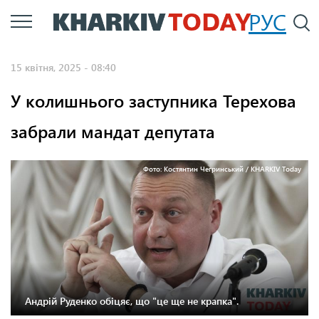
Перейти
РУС
П
до
основного
15 квітня, 2025 - 08:40
вмісту
У колишнього заступника Терехова
забрали мандат депутата
Фото: Костянтин Чегринський / KHARKIV Today
Андрій Руденко обіцяє, що "це ще не крапка".