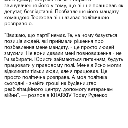
звинувачення його у тому, що він не працював як
депутат, безпідставні. Позбавлення його мандату
командою Терехова він називає політичною
розправою.
"Вважаю, що партії немає. Те, на чому базується
позиція людей, які приймали рішення про
позбавлення мене мандату, - це просто людей
змусили. Не вони давали мені повноваження - не
їм забирати. Юристи займаються питанням, будуть
працювати у правовому полі. Мене дійсно могли
відкликати тільки люди, але я працював. Це
просто політична розправа. А моя політика
сьогодні - знайти гроші на будівництво
реабілітаційного центру, допомогу ветеранам
війни", — розповів KHARKIV Tоday Руденко.