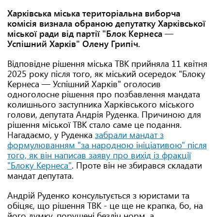
Харківська міська територіальна виборча
комісія визнала обраною депутатку Харківської
міської ради від партії "Блок Кернеса
—
Успішний Харків" Олену Грипіч.
Відповідне рішення міська ТВК прийняла 11 квітня
2025 року після того, як міський осередок "Блоку
Кернеса — Успішний Харків" оголосив
одноголосне рішення про позбавлення мандата
колишнього заступника Харківського міського
голови, депутата Андрія Руденка. Причиною для
рішення міської ТВК стало саме це подання.
Нагадаємо, у Руденка
забрали мандат з
формулюванням "за народною ініціативою" після
того, як він написав заяву про вихід із фракції
"Блоку Кернеса"
. Проте він не збирався складати
мандат депутата.
Андрій Руденко консультується з юристами та
обіцяє, що рішення ТВК - це ще не крапка, бо, на
його думку, порушені безліч норм, а