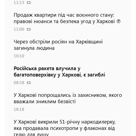
11:13
Продаж квартири під час воєнного стану:
правові нюанси та безпека угод у Харкові ℗
11:00
Через обстріли росіян на Харківщині
загинула людина
10:10
Російська ракета влучила у
багатоповерхівку у Харкові, є загиблі
08:58
У Харкові попрощались із захисником, якого
вважали зниклим безвісті
18:18
У Харкові викрили 51-річну наркодилерку,
яка продавала психотропи у флаконах від
гелю для душу