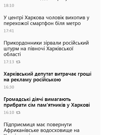
18:10
У центрі Харкова чоловік вихопив у
перехожої смартфон біля метро
17:41
Прикордонники зірвали російський
штурм на півночі Харківської
області
17:13
Харківський депутат витрачає гроші
на рекламу російською
16:30
Громадські діячі вимагають
прибрати сім пам'ятників у Харкові
16:10
Підприємиця має повернути
Африканівське водосховище на