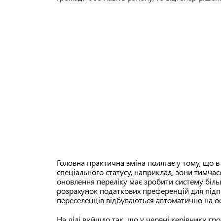
Головна практична зміна полягає у тому, що в 
спеціального статусу, наприклад, зони тимча
оновлення переліку має зробити систему біл
розрахунок податкових преференцій для підп
переселенців відбуваються автоматично на ос
На ділі вийшло так, що у червні керівники гр