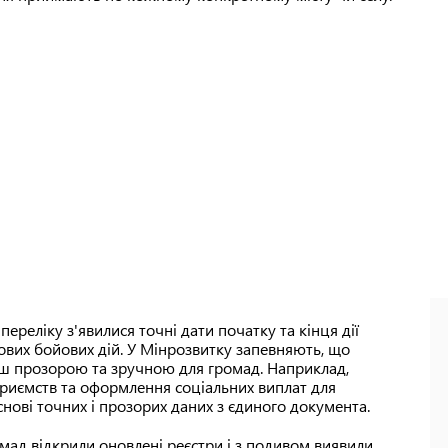
переліку з'явилися точні дати початку та кінця дії
сових бойових дій. У Мінрозвитку запевняють, що
ьш прозорою та зручною для громад. Наприклад,
риємств та оформлення соціальних виплат для
нові точних і прозорих даних з єдиного документа.
омад відкрили оновлені реєстри і з подивом виявили,