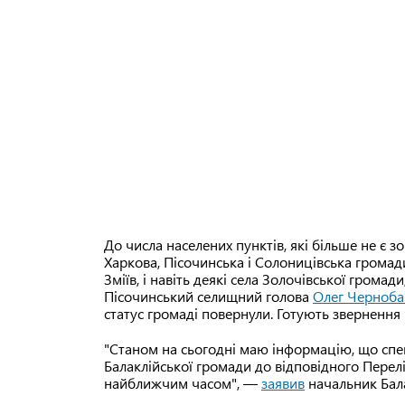
До числа населених пунктів, які більше не є 
Харкова, Пісочинська і Солоницівська громади,
Зміїв, і навіть деякі села Золочівської громад
Пісочинський селищний голова
Олег Черноба
статус громаді повернули. Готують звернення і
"Станом на сьогодні маю інформацію, що спе
Балаклійської громади до відповідного Пере
найближчим часом", —
заявив
начальник Бала