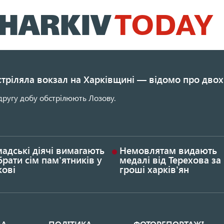
Перейти
до
основного
вмісту
стріляла вокзал на Харківщині — відомо про двох
другу добу обстрілюють Лозову.
адські діячі вимагають
Немовлятам видають
рати сім пам'ятників у
медалі від Терехова за
кові
гроші харків'ян