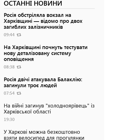
ОСТАННІ НОВИНИ
Росія обстріляла вокзал на
Харківщині — відомо про двох
загиблих залізничників
09:44
На Харківщині почнуть тестувати
нову деталізовану систему
оповіщення
08:38
Росія двічі атакувала Балаклію:
загинули троє людей
07:54
На війні загинув "холодноярівець" із
Харківської області
19:30
У Харкові можна безкоштовно
взяти велосипед для прогулянки