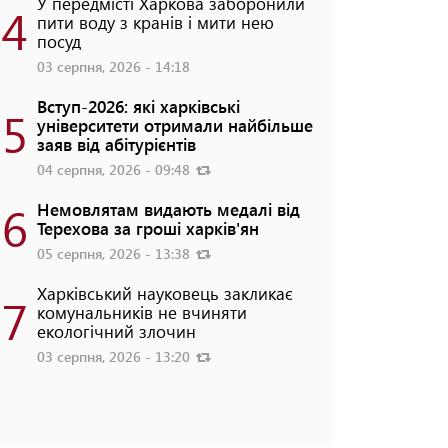
У передмісті Харкова заборонили
4
пити воду з кранів і мити нею
посуд
03 серпня, 2026 - 14:18
Вступ-2026: які харківські
5
університети отримали найбільше
заяв від абітурієнтів
04 серпня, 2026 - 09:48
6
Немовлятам видають медалі від
Терехова за гроші харків'ян
05 серпня, 2026 - 13:38
Харківський науковець закликає
7
комунальників не вчиняти
екологічний злочин
03 серпня, 2026 - 13:20