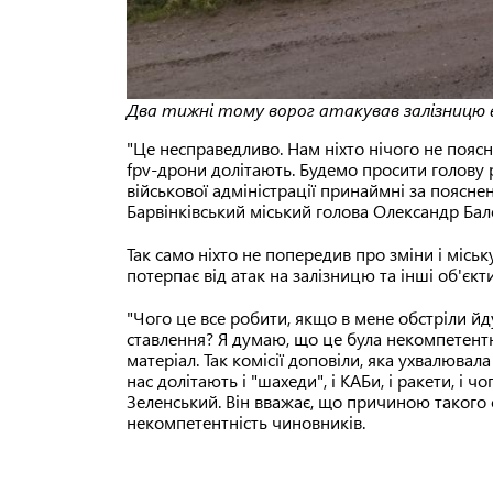
Два тижні тому ворог атакував залізницю в
"Це несправедливо. Нам ніхто нічого не поясн
fpv-дрони долітають. Будемо просити голову р
військової адміністрації принаймні за пояс
Барвінківський міський голова Олександр Бал
Так само ніхто не попередив про зміни і міськ
потерпає від атак на залізницю та інші об'єк
"Чого це все робити, якщо в мене обстріли й
ставлення? Я думаю, що це була некомпетентні
матеріал. Так комісії доповіли, яка ухвалюва
нас долітають і "шахеди", і КАБи, і ракети, і 
Зеленський. Він вважає, що причиною такого
некомпетентність чиновників.