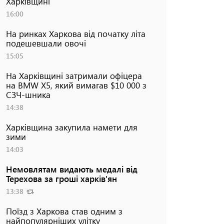
Харківщині
16:00
На ринках Харкова від початку літа
подешевшали овочі
15:05
На Харківщині затримали офіцера
на BMW Х5, який вимагав $10 000 з
СЗЧ-шника
14:38
Харківщина закупила намети для
зими
14:03
Немовлятам видають медалі від
Терехова за гроші харків'ян
13:38
Поїзд з Харкова став одним з
найпопулярніших улітку