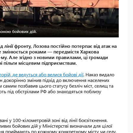
зоною бойових дій.
 лінії фронту, Лозова постійно потерпає від атак на
не змінюється роками — передмістя Харкова
23-му. Але згідно з новими правилами, ці громади
ні пільги місцевим підприємствам.
орій, де ведуться або велися бойові дії
. Наказ видало
ін докорінно змінив підхід до включення населених
м самим позбавив цього статусу безліч міст, селищ та
вають під обстрілами РФ або знаходяться поблизу
і у 100-кілометровій зоні від лінії боєзіткнення.
вих бойових дій у Міністерстві визначали для цілої
ення приймають по кожному конкретному місту чи селу.