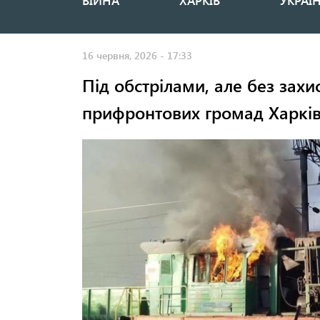
ВІЙНА
ХАРКІВ
УКРАЇ
Основная
навигация
16 червня, 2026 - 17:33
Під обстрілами, але без захи
прифронтових громад Харків