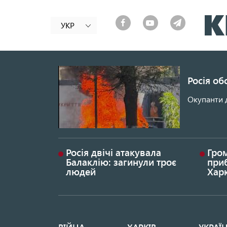
УКР
Росія об
Окупанти 
Росія двічі атакувала
Гром
Балаклію: загинули троє
приб
людей
Хар