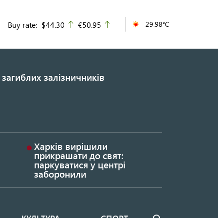
Buy rate:
$44.30
€50.95
29.98°C
up
up
 загиблих залізничників
Харків вирішили
прикрашати до свят:
паркуватися у центрі
заборонили