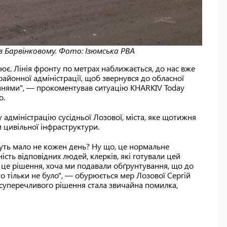
 Барвінковому. Фото: Ізюмська РВА
ює. Лінія фронту по метрах наближається, до нас вже
айонної адміністрації, щоб звернувся до обласної
неннями", — прокоментував ситуацію KHАRKIV Today
о.
у адміністрацію сусідньої Лозової, міста, яке щотижня
ти цивільної інфраструктури.
дуть мало не кожен день? Ну що, це нормальне
сть відповідних людей, клерків, які готували цей
ла це рішення, хоча ми подавали обґрунтування, що до
чого тільки не було", — обурюється мер Лозової Сергій
 суперечливого рішення стала звичайна помилка,