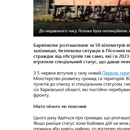
До недавнього часу Лозова була потенційною 
Барвінкове розташоване за 50 кілометрів від
залізницю, безпекова ситуація в Пісочині 
страждає від обстрілів так само, які і в 20
втратили спеціальний статус, що давав пев
З 5 червня вступив у силу новий
Перелік терит
Міністерство розвитку громад та територій. В
пунктів до списку зі спеціальним статусом, ти
сіл Харківської області, які постійно перебу
фронту.
Ніхто нічого не пояснив
Цього разу йдеться про громади, що розташован
Якщо раніше статус зони бойових дій чи можли
громади або навіть району, то відтепер ріш