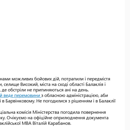
зонами можливих бойових дій, потрапили і передмістя
 селище Високий, міста на сході області Балаклія і
и, де обстріли не припиняються ані на день.
й веде перемовини
з обласною адміністрацією, аби
 в Барвінковому. Не погодилися з рішенням і в Балаклії
ціальна комісія Міністерства погодила повернення
ліку. Очікуємо на офіційне оприлюднення документа
клійської МВА Віталій Карабанов.