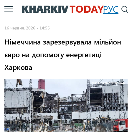
Перейти
РУС
П
до
основного
16 червня, 2026 - 14:55
вмісту
Німеччина зарезервувала мільйон
євро на допомогу енергетиці
Харкова
Фото: пресслужба ТЕЦ.