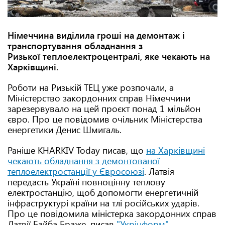
Німеччина виділила гроші на демонтаж і
транспортування обладнання з
Ризької теплоелектроцентралі, яке чекають на
Харківщині.
Роботи на Ризькій ТЕЦ уже розпочали, а
Міністерство закордонних справ Німеччини
зарезервувало на цей проєкт понад 1 мільйон
євро. Про це повідомив очільник Міністерства
енергетики Денис Шмигаль.
Раніше KHARKIV Today писав, що
на Харківщині
чекають обладнання з демонтованої
теплоелектростанції у Євросоюзі
. Латвія
передасть Україні повноцінну теплову
електростанцію, щоб допомогти енергетичній
інфраструктурі країни на тлі російських ударів.
Про це повідомила міністерка закордонних справ
Латвії Байба Браже, писав
"Укрінформ"
.