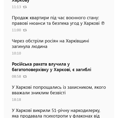
11:13
Продаж квартири під час воєнного стану:
правові нюанси та безпека угод у Харкові ℗
11:00
Через обстріли росіян на Харківщині
загинула людина
10:10
Російська ракета влучила у
багатоповерхівку у Харкові, є загиблі
08:58
У Харкові попрощались із захисником, якого
вважали зниклим безвісті
18:18
У Харкові викрили 51-річну наркодилерку,
яка продавала психотропи у флаконах від