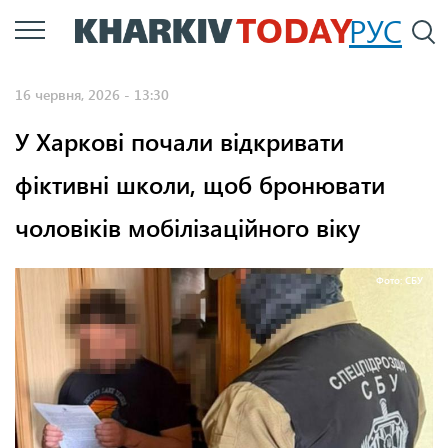
Перейти
РУС
П
до
основного
16 червня, 2026 - 13:30
вмісту
У Харкові почали відкривати
фіктивні школи, щоб бронювати
чоловіків мобілізаційного віку
Фото: СБУ