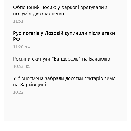
Обпечений носик: у Харкові врятували з
полум`я двох кошенят
11:51
Рух потягів у Лозовій зупинили після атаки
РФ
11:20
Росіяни скинули "Бандероль" на Балаклію
10:53
У бізнесмена забрали десятки гектарів землі
на Харківщині
10:22