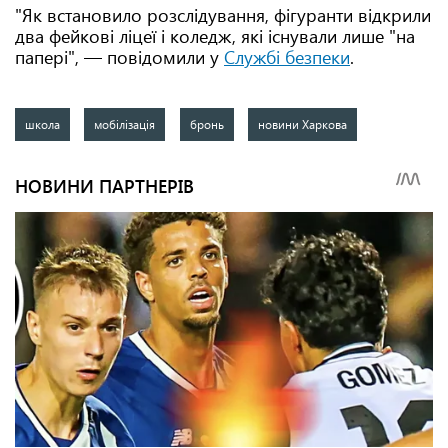
"Як встановило розслідування, фігуранти відкрили
два фейкові ліцеї і коледж, які існували лише "на
папері", — повідомили у
Службі безпеки
.
школа
мобілізація
бронь
новини Харкова