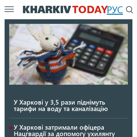
Перейти
РУС
П
до
основного
вмісту
У Харкові у 3,5 рази піднімуть
тарифи на воду та каналізацію
У Харкові затримали офіцера
Нацгвардії за допомогу ухилянту