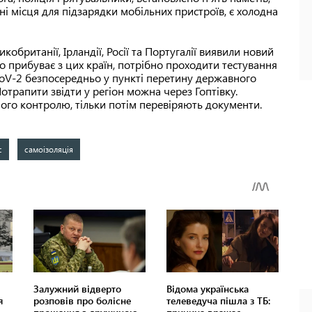
і місця для підзарядки мобільних пристроїв, є холодна
икобританії, Ірландії, Росії та Португалії виявили новий
то прибуває з цих країн, потрібно проходити тестування
oV-2 безпосередньо у пункті перетину державного
Потрапити звідти у регіон можна через Гоптівку.
ного контролю, тільки потім перевіряють документи.
с
самоізоляція