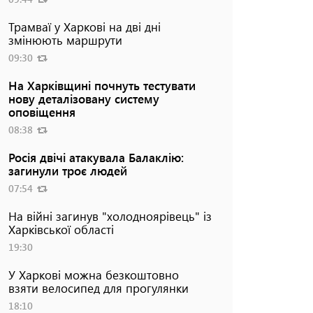
Трамваї у Харкові на дві дні
змінюють маршрути
09:30
На Харківщині почнуть тестувати
нову деталізовану систему
оповіщення
08:38
Росія двічі атакувала Балаклію:
загинули троє людей
07:54
На війні загинув "холодноярівець" із
Харківської області
19:30
У Харкові можна безкоштовно
взяти велосипед для прогулянки
18:10