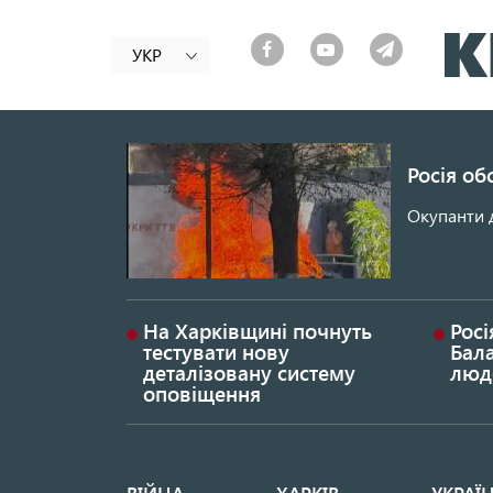
УКР
Росія об
Окупанти 
На Харківщині почнуть
Росі
тестувати нову
Бала
деталізовану систему
люд
оповіщення