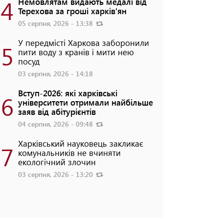
4
Немовлятам видають медалі від
Терехова за гроші харків'ян
05 серпня, 2026 - 13:38
У передмісті Харкова заборонили
5
пити воду з кранів і мити нею
посуд
03 серпня, 2026 - 14:18
Вступ-2026: які харківські
6
університети отримали найбільше
заяв від абітурієнтів
04 серпня, 2026 - 09:48
Харківський науковець закликає
7
комунальників не вчиняти
екологічний злочин
03 серпня, 2026 - 13:20