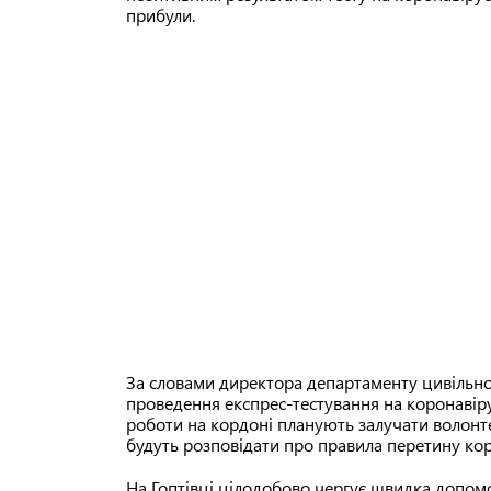
прибули.
За словами директора департаменту цивільного
проведення експрес-тестування на коронавіру
роботи на кордоні планують залучати волонте
будуть розповідати про правила перетину кор
На Гоптівці цілодобово чергує швидка допомог