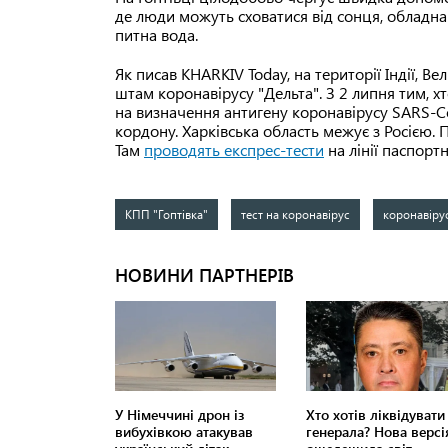
де люди можуть сховатися від сонця, обладнан
питна вода.
Як писав KHARKIV Today, на території Індії, Вел
штам коронавірусу "Дельта". З 2 липня тим, х
на визначення антигену коронавірусу SARS-C
кордону. Харківська область межує з Росією. 
Там
проводять експрес-тести
на лінії паспорт
КПП "Гоптівка"
тест на коронавірус
коронавіру