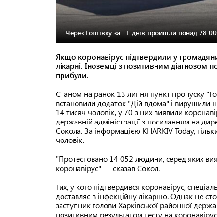
Через Гоптівку за 11 днів пройшли понад 28 00
Якщо коронавірус підтвердили у громадяни
лікарні. Іноземці з позитивним діагнозом 
прибули
.
Станом на ранок 13 липня пункт пропуску "Гоп
встановили додаток "Дій вдома" і вирушили н
14 тисяч чоловік, у 70 з них виявили коронаві
державній адміністрації з посиланням на дир
Сокола. За інформацією KHARKIV Today, тільк
чоловік.
"Протестовано 14 052 людини, серед яких вия
коронавірус" — сказав Сокол.
Тих, у кого підтвердився коронавірус, спеціа
доставляє в інфекційну лікарню. Однак це сто
заступник голови Харківської районної держав
позитивним результатом тесту на коронавірус