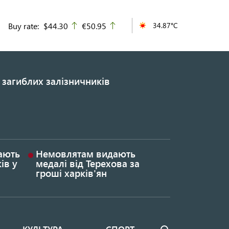
Buy rate:
$44.30
€50.95
34.87°C
up
up
 загиблих залізничників
гають
Немовлятам видають
ів у
медалі від Терехова за
гроші харків'ян