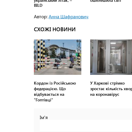
Автор:
Анна Шафранович
СХОЖІ НОВИНИ
Кордон із Російською
У Харкові стрімко
федерацією. Що
зростає кількість хво
відбувається на
на коронавірус
"Гоптівці"
Ім'я