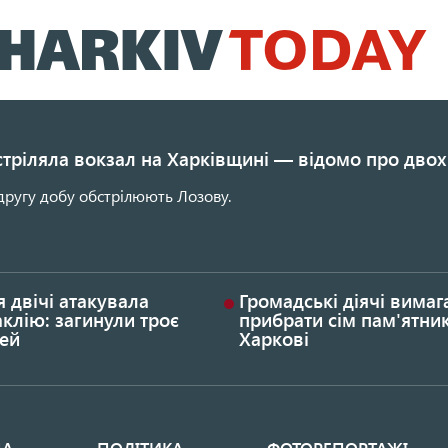
Перейти
до
основного
вмісту
стріляла вокзал на Харківщині — відомо про двох
другу добу обстрілюють Лозову.
я двічі атакувала
Громадські діячі вима
клію: загинули троє
прибрати сім пам'ятник
ей
Харкові