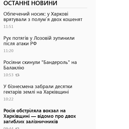
ОСТАННІ НОВИНИ
Обпечений носик: у Харкові
врятували з полум`я двох кошенят
11:51
Рух потягів у Лозовій зупинили
після атаки РФ
11:20
Росіяни скинули "Бандероль" на
Балаклію
10:53
У бізнесмена забрали десятки
гектарів землі на Харківщині
10:22
Росія обстріляла вокзал на
Харківщині — відомо про двох
загиблих залізничників
09:44