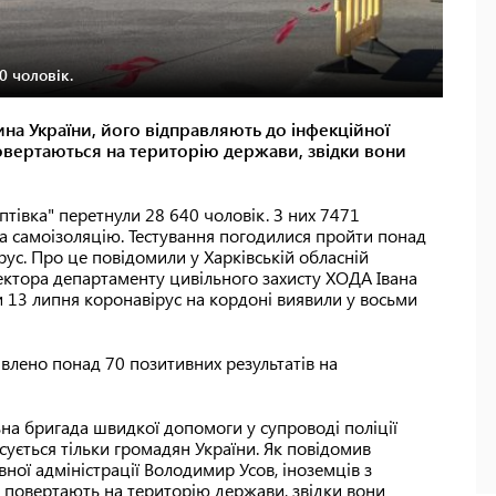
0 чоловік.
на України, його відправляють до інфекційної
повертаються на територію держави, звідки вони
тівка" перетнули 28 640 чоловік. З них 7471
а самоізоляцію. Тестування погодилися пройти понад
рус. Про це повідомили у Харківській обласній
ектора департаменту цивільного захисту ХОДА Івана
и 13 липня коронавірус на кордоні виявили у восьми
влено понад 70 позитивних результатів на
льна бригада швидкої допомоги у супроводі поліції
сується тільки громадян України. Як повідомив
ної адміністрації Володимир Усов, іноземців з
 повертають на територію держави, звідки вони