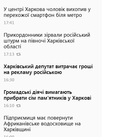
У центрі Харкова чоловік вихопив у
перехожої смартфон біля метро
17:41
Прикордонники зірвали російський
штурм на півночі Харківської
області
17:13
Харківський депутат витрачає гроші
на рекламу російською
16:30
Громадські діячі вимагають
прибрати сім пам'ятників у Харкові
16:10
Підприємиця має повернути
Африканівське водосховище на
Харківщині
16:00