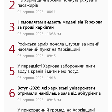
2
пасажирів
04 серпня, 2026 - 08:11
3
Немовлятам видають медалі від Терехова
за гроші харків'ян
05 серпня, 2026 - 13:38
4
Російська армія почала штурми за новий
населений пункт на Харківщині
03 серпня, 2026 - 09:45
5
У передмісті Харкова заборонили пити
воду з кранів і мити нею посуд
03 серпня, 2026 - 14:18
6
Вступ-2026: які харківські університети
отримали найбільше заяв від абітурієнтів
04 серпня, 2026 - 09:48
У прикордонній громаді на Харківщині