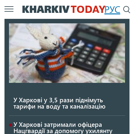
Перейти
РУС
П
до
основного
вмісту
У Харкові у 3,5 рази піднімуть
тарифи на воду та каналізацію
У Харкові затримали офіцера
Нацгвардії за допомогу ухилянту