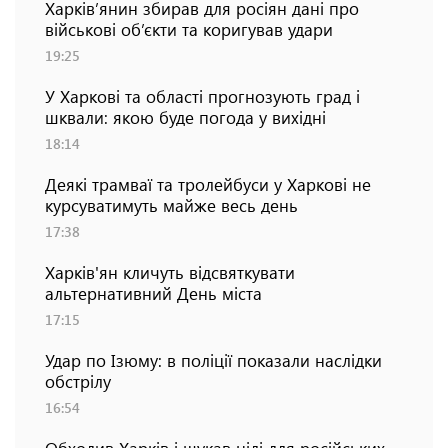
Харків’янин збирав для росіян дані про
військові об’єкти та коригував удари
19:25
У Харкові та області прогнозують град і
шквали: якою буде погода у вихідні
18:14
Деякі трамваї та тролейбуси у Харкові не
курсуватимуть майже весь день
17:38
Харків'ян кличуть відсвяткувати
альтернативний День міста
17:15
Удар по Ізюму: в поліції показали наслідки
обстрілу
16:54
Обходив Харків і шукав цілі для російських