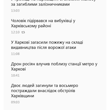
за загиблими залізничниками
13:03
Чоловік підірвався на вибухівці у
Харківському районі
12:10
У Харкові загасили пожежу на складі
видавництва після ворожої атаки
11:08
Дрон росіян влучив поблизу станції метро у
Харкові
10:41
Двоє людей загинули та восьмеро
постраждали внаслідок обстрілів
Харківщини
09:03