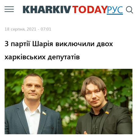
Перейти
РУС
П
до
основного
18 серпня, 2021 - 07:01
вмісту
З партії Шарія виключили двох
харківських депутатів