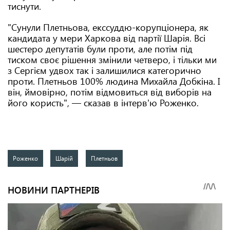
тиснути.
"Сунули Плетньова, екссуддю-корупціонера, як
кандидата у мери Харкова від партії Шарія. Всі
шестеро депутатів були проти, але потім під
тиском своє рішення змінили четверо, і тільки ми
з Сергієм удвох так і залишилися категорично
проти. Плетньов 100% людина Михайла Добкіна. І
він, ймовірно, потім відмовиться від виборів на
його користь", — сказав в інтерв'ю Роженко.
Роженко
Шарій
Плетньов