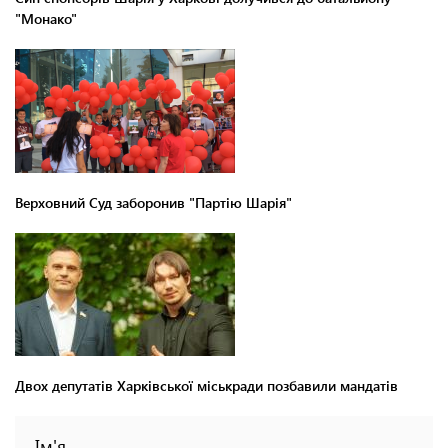
"Монако"
Верховний Суд заборонив "Партію Шарія"
Двох депутатів Харківської міськради позбавили мандатів
Ім'я