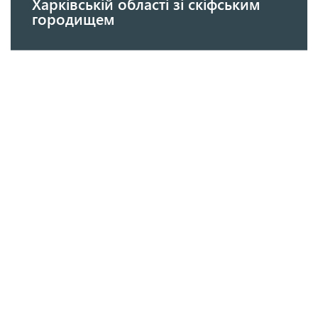
Харківській області зі скіфським
городищем