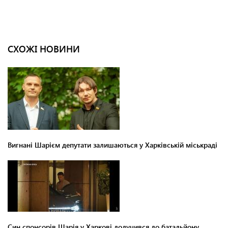
СХОЖІ НОВИНИ
Вигнані Шарієм депутати залишаються у Харківській міськраді
Син спонсорів Шарія у Харкові долучився до батальйону