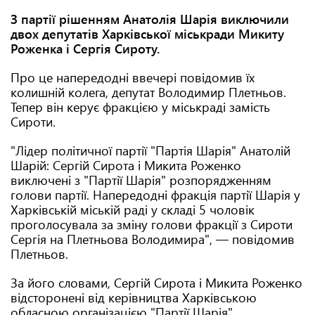
З партії рішенням Анатолія Шарія виключили
двох депутатів Харківської міськради Микиту
Роженка і Сергія Сироту.
Про це напередодні ввечері повідомив їх
колишній колега, депутат Володимир Плетньов.
Тепер він керує фракцією у міськраді замість
Сироти.
"Лідер політичної партії "Партія Шарія" Анатолій
Шарій: Сергій Сирота і Микита Роженко
виключені з "Партії Шарія" розпорядженням
голови партії. Напередодні фракція партії Шарія у
Харківській міській раді у складі 5 чоловік
проголосувала за зміну голови фракції з Сироти
Сергія на Плетньова Володимира", — повідомив
Плетньов.
За його словами, Сергій Сирота і Микита Роженко
відсторонені від керівництва Харківською
обласною організацією "Партії Шарія".