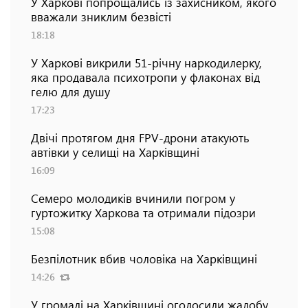
У Харкові попрощались із захисником, якого
вважали зниклим безвісті
18:18
У Харкові викрили 51-річну наркодилерку,
яка продавала психотропи у флаконах від
гелю для душу
17:23
Двічі протягом дня FPV-дрони атакують
автівки у селищі на Харківщині
16:09
Семеро молодиків вчинили погром у
гуртожитку Харкова та отримали підозри
15:08
Безпілотник вбив чоловіка на Харківщині
14:26
У громаді на Харківщині оголосили жалобу