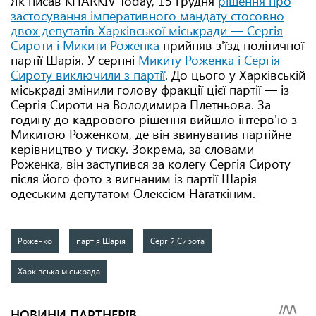
Як писав KHARKIV Today, 15 грудня
рішення про
застосування імперативного мандату стосовно
двох депутатів Харківської міськради — Сергія
Сироти і Микити Роженка
прийняв з'їзд політичної
партії Шарія. У серпні
Микиту Роженка і Сергія
Сироту виключили з партії
. До цього у Харківській
міськраді змінили голову фракції цієї партії — із
Сергія Сироти на Володимира Плетньова. За
годину до кадрового рішення вийшло інтерв'ю з
Микитою Роженком, де він звинуватив партійне
керівництво у тиску. Зокрема, за словами
Роженка, він заступився за колегу Сергія Сироту
після його фото з вигнаним із партії Шарія
одеським депутатом Олексієм Нагаткіним.
Роженко
партія Шарія
Сергій Сирота
Харківська міськрада