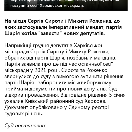
наступній сесії Харківської міськради.
На місця Сергія Сироти і Микити Роженка, до
яких застосували імперативний мандат, партія
Шарія хотіла "завести" нових депутатів.
Наприкінці грудня депутатів Харківської
міськради Сергія Сироту і Микиту Роженка,
обраних від партії Шарія, позбавили мандатів.
Партія заявила про це під час останньої сесії
міськради у 2021 році. Сирота та Роженко
звернулися до суду з вимогою зупинити рішення
партії Шарія і заборонити міськвиборчкому
приймати документи про нових депутатів. Суд
відкрив провадження. Відповідне рішення 5 січня
ухвалив Київський районний суд Харкова.
Документ опубліковано у Єдиному реєстрі
судових рішень.
Суд постановив: