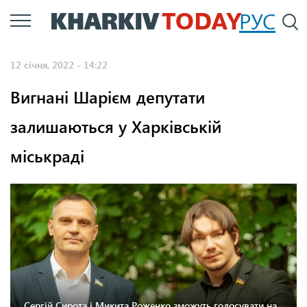
Перейти
РУС
П
до
основного
12 січня, 2022 - 14:22
вмісту
Вигнані Шарієм депутати
залишаються у Харківській
міськраді
Сергій Сирота і Микита Роженко зможуть голосувати на