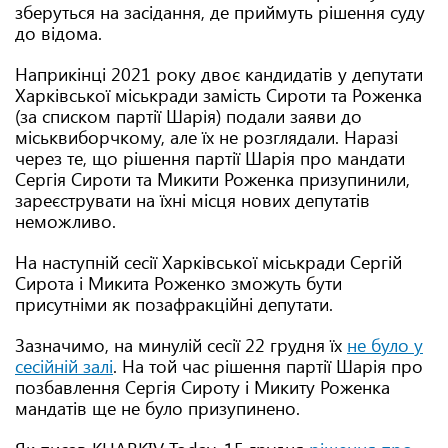
зберуться на засідання, де приймуть рішення суду
до відома.
Наприкінці 2021 року двоє кандидатів у депутати
Харківської міськради замість Сироти та Роженка
(за списком партії Шарія) подали заяви до
міськвиборчкому, але їх не розглядали. Наразі
через те, що рішення партії Шарія про мандати
Сергія Сироти та Микити Роженка призупинили,
зареєструвати на їхні місця нових депутатів
неможливо.
На наступній сесії Харківської міськради Сергій
Сирота і Микита Роженко зможуть бути
присутніми як позафракційні депутати.
Зазначимо, на минулій сесії 22 грудня їх
не було у
сесійній залі
. На той час рішення партії Шарія про
позбавлення Сергія Сироту і Микиту Роженка
мандатів ще не було призупинено.