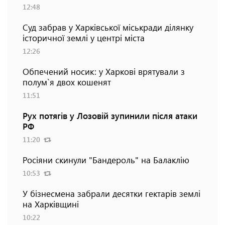
12:48
Суд забрав у Харківської міськради ділянку
історичної землі у центрі міста
12:26
Обпечений носик: у Харкові врятували з
полум`я двох кошенят
11:51
Рух потягів у Лозовій зупинили після атаки
РФ
11:20
Росіяни скинули "Бандероль" на Балаклію
10:53
У бізнесмена забрали десятки гектарів землі
на Харківщині
10:22