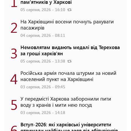
1
пам'ятників у Харкові
05 серпня, 2026 - 16:10
2
На Харківщині восени почнуть рахувати
пасажирів
04 серпня, 2026 - 08:11
3
Немовлятам видають медалі від Терехова
за гроші харків'ян
05 серпня, 2026 - 13:38
4
Російська армія почала штурми за новий
населений пункт на Харківщині
03 серпня, 2026 - 09:45
5
У передмісті Харкова заборонили пити
воду з кранів і мити нею посуд
03 серпня, 2026 - 14:18
6
Вступ-2026: які харківські університети
отримали найбільше заяв від абітурієнтів