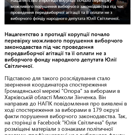
Нацагентство з протидії корупції почало перевірку
можливого порушення виборчого законодавства під час
проведення передвиборчої агітації та її оплати не з
виборчого фонду народного депутата Юлії Світличної.
Нацагентство з протидії корупції почало
перевірку можливого порушення виборчого
законодавства під час проведення
передвиборчої агітації та її оплати не з
виборчого фонду народного депутата Юлії
Світличної.
Підставою для такого розслідування стало
звернення координатора спостереження
Громадянської мережі "Опора" за виборами в
Харківській області Миколи Зінченка. Він
направив до НАПК повідомлення про виявлені в
ході спостереження за виборами в 179 окрузі
факти порушення виборчого законодавства. Так,
на сторінці в Facebook "Юлія Світлична" були
розміщені матеріали з ознаками політичної