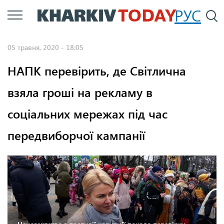
Перейти
РУС
П
до
основного
05 травня, 2020 - 18:05
вмісту
НАПК перевірить, де Світлична
взяла гроші на рекламу в
соціальних мережах під час
передвиборчої кампанії