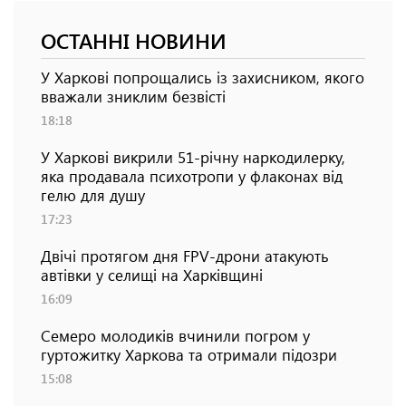
ОСТАННІ НОВИНИ
У Харкові попрощались із захисником, якого
вважали зниклим безвісті
18:18
У Харкові викрили 51-річну наркодилерку,
яка продавала психотропи у флаконах від
гелю для душу
17:23
Двічі протягом дня FPV-дрони атакують
автівки у селищі на Харківщині
16:09
Семеро молодиків вчинили погром у
гуртожитку Харкова та отримали підозри
15:08