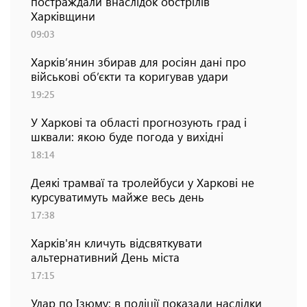
постраждали внаслідок обстрілів
Харківщини
09:03
Харків’янин збирав для росіян дані про
військові об’єкти та коригував удари
19:25
У Харкові та області прогнозують град і
шквали: якою буде погода у вихідні
18:14
Деякі трамваї та тролейбуси у Харкові не
курсуватимуть майже весь день
17:38
Харків'ян кличуть відсвяткувати
альтернативний День міста
17:15
Удар по Ізюму: в поліції показали наслідки