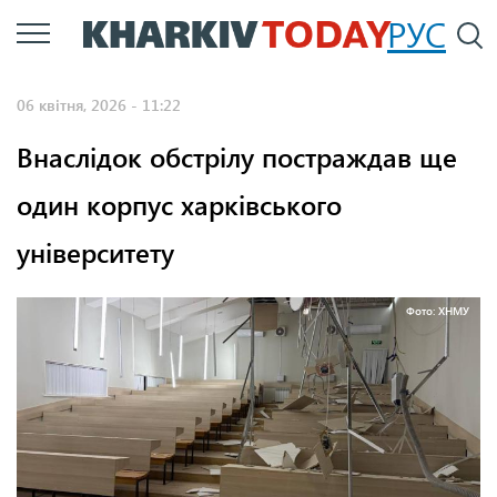
Перейти
РУС
П
до
основного
06 квітня, 2026 - 11:22
вмісту
Внаслідок обстрілу постраждав ще
один корпус харківського
університету
Фото: ХНМУ