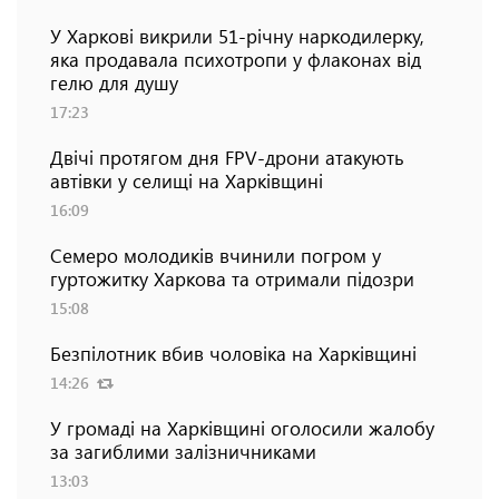
У Харкові викрили 51-річну наркодилерку,
яка продавала психотропи у флаконах від
гелю для душу
17:23
Двічі протягом дня FPV-дрони атакують
автівки у селищі на Харківщині
16:09
Семеро молодиків вчинили погром у
гуртожитку Харкова та отримали підозри
15:08
Безпілотник вбив чоловіка на Харківщині
14:26
У громаді на Харківщині оголосили жалобу
за загиблими залізничниками
13:03