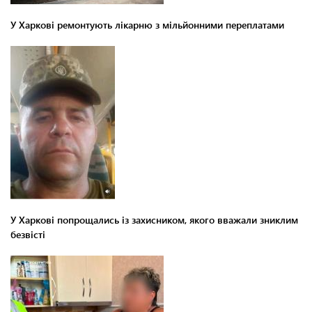
У Харкові ремонтують лікарню з мільйонними переплатами
У Харкові попрощались із захисником, якого вважали зниклим
безвісті