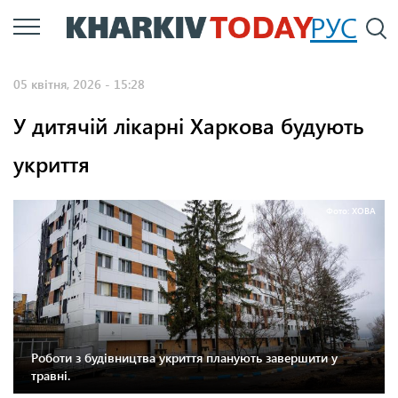
Перейти
РУС
П
до
основного
05 квітня, 2026 - 15:28
вмісту
У дитячій лікарні Харкова будують
укриття
Фото: ХОВА
Роботи з будівництва укриття планують завершити у
травні.