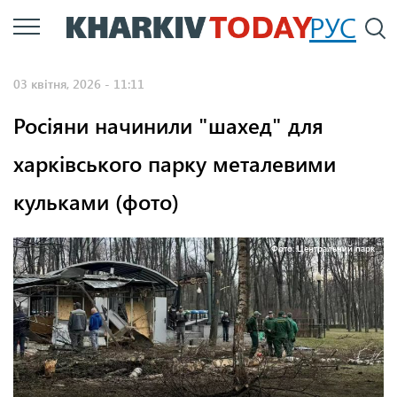
Перейти
РУС
П
до
основного
03 квітня, 2026 - 11:11
вмісту
Росіяни начинили "шахед" для
харківського парку металевими
кульками (фото)
Фото: Центральний парк