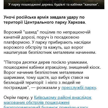
У парку пошкоджені дерева, будівлі та кабінки "канатки".
Уночі російська армія завдала удару по
території Центрального парку Харкова.
Ворожий "шахед" поцілив по непрацюючій
канатній дорозі, поруч із посадковою
платформою. У парку прибирають наслідки
ворожого обстрілу та кажуть, що ворог
нашпигував безпілотник металевим начинням.
"Півтора десятки дерев посікло уламками,
пошкоджені кабінки атракціону, знищений кіоск.
Ворог начинив безпілотник металевими
шариками, тому щастя, що вибух стався на
безлюдній території і ніхто з людей не
постраждав", — розказали у
пресслужбі парку
.
Окрім парку, у
Київському районі внаслідок
масованих обстрілів пошкоджені
багатоповерховий будинок преміум-класу,