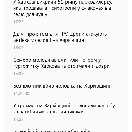
У Харкові викрили 51-річну наркодилерку,
яка продавала психотропи у флаконах від
гелю для душу
17:23
Двічі протягом дня FPV-дрони атакують
автівки у селищі на Харківщині
16:09
Семеро молодиків вчинили погром у
гуртожитку Харкова та отримали підозри
15:08
Безпілотник вбив чоловіка на Харківщині
14:26
У громаді на Харківщині оголосили жалобу
за загиблими залізничниками
13:03
Чоловік підірвався на вибухівці у