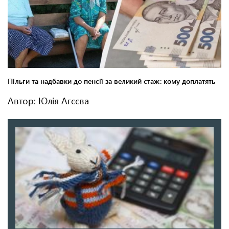
Автор: Юлія Агєєва