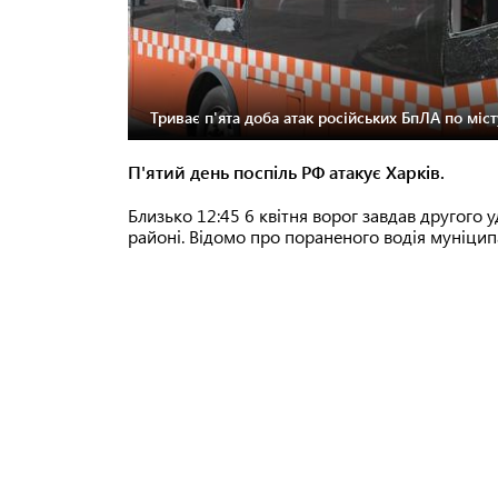
Триває п'ята доба атак російських БпЛА по міст
П'ятий день поспіль РФ атакує Харків.
Близько 12:45 6 квітня ворог завдав другого 
районі. Відомо про пораненого водія муніци