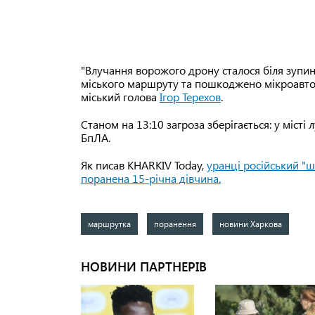
"Влучання ворожого дрону сталося біля зупи
міського маршруту та пошкоджено мікроавтоб
міський голова
Ігор Терехов
.
Станом на 13:10 загроза зберігається: у місті
БпЛА.
Як писав KHARKIV Today,
уранці російський "ш
поранена 15-річна дівчина.
маршрутка
поранення
новини Харкова