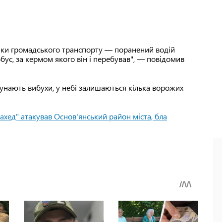
нки громадського транспорту — поранений водій
ус, за кермом якого він і перебував", — повідомив
 лунають вибухи, у небі залишаються кілька ворожих
ахед" атакував Основ'янський район міста, бла