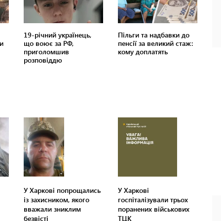
У Харкові попрощались
У Харкові
із захисником, якого
госпіталізували трьох
вважали зниклим
поранених військових
безвісті
ТЦК