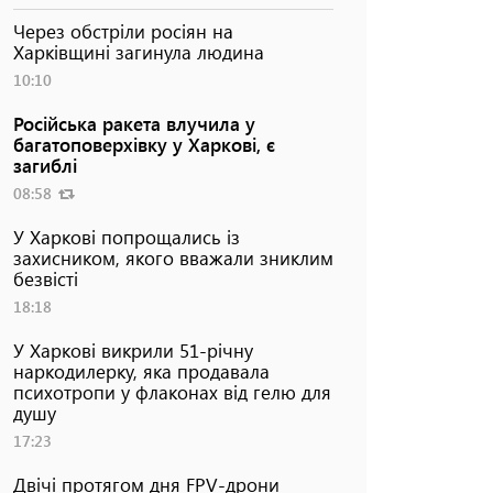
Через обстріли росіян на
Харківщині загинула людина
10:10
Російська ракета влучила у
багатоповерхівку у Харкові, є
загиблі
08:58
У Харкові попрощались із
захисником, якого вважали зниклим
безвісті
18:18
У Харкові викрили 51-річну
наркодилерку, яка продавала
психотропи у флаконах від гелю для
душу
17:23
Двічі протягом дня FPV-дрони