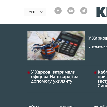
УКР
У Харков
У Тепломер
У Харкові затримали
Каб
офіцера Нацгвардії за
при
допомогу ухилянту
заст
Син