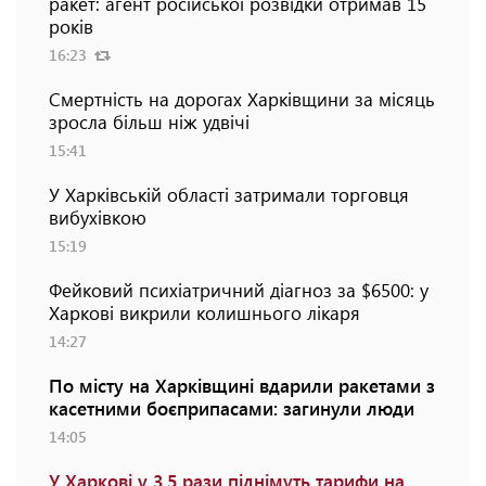
ракет: агент російської розвідки отримав 15
років
16:23
Смертність на дорогах Харківщини за місяць
зросла більш ніж удвічі
15:41
У Харківській області затримали торговця
вибухівкою
15:19
Фейковий психіатричний діагноз за $6500: у
Харкові викрили колишнього лікаря
14:27
По місту на Харківщині вдарили ракетами з
касетними боєприпасами: загинули люди
14:05
У Харкові у 3,5 рази піднімуть тарифи на