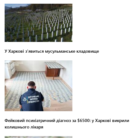
У Харкові з'явиться мусульманське кладовище
Фейковий психіатричний діагноз за $6500: у Харкові викрили
колишнього лікаря