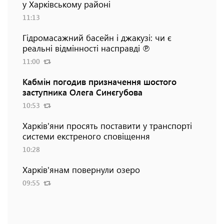
у Харківському районі
11:13
Гідромасажний басейн і джакузі: чи є
реальні відмінності насправді ℗
11:00
Кабмін погодив призначення шостого
заступника Олега Синєгубова
10:53
Харків'яни просять поставити у транспорті
системи екстреного сповіщення
10:28
Харків'янам повернули озеро
09:55