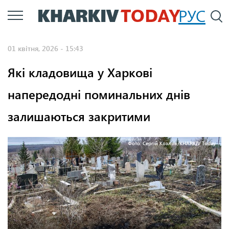
Перейти
РУС
П
до
основного
01 квітня, 2026 - 15:43
вмісту
Які кладовища у Харкові
напередодні поминальних днів
залишаються закритими
Фото: Сергій Козлов/KHARKIV Today.