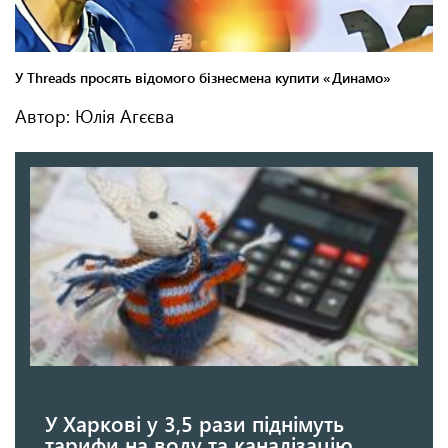
Автор: Юлія Агєєва
У Харкові у 3,5 рази піднімуть
тарифи на воду та каналізацію