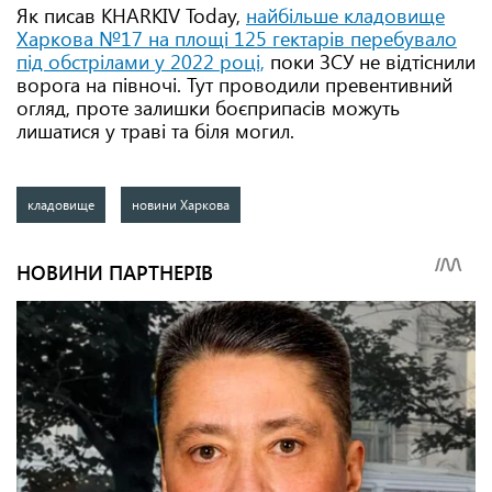
Як писав KHARKIV Today,
найбільше кладовище
Харкова №17 на площі 125 гектарів перебувало
під обстрілами у 2022 році,
поки ЗСУ не відтіснили
ворога на півночі. Тут проводили превентивний
огляд, проте залишки боєприпасів можуть
лишатися у траві та біля могил.
кладовище
новини Харкова