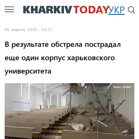
Перейти
УКР
По
к
основному
06 апреля, 2026 - 11:22
содержанию
В результате обстрела пострадал
еще один корпус харьковского
университета
Фото: ХНМУ