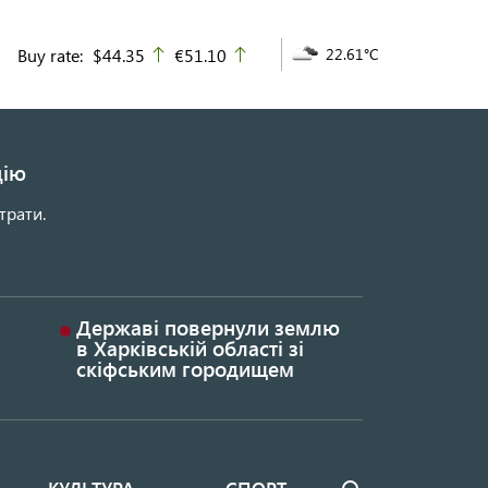
Buy rate:
$44.35
€51.10
22.61°C
up
up
цію
трати.
Державі повернули землю
в Харківській області зі
скіфським городищем