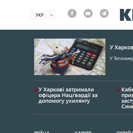
УКР
У Харков
У Тепломер
У Харкові затримали
Каб
офіцера Нацгвардії за
при
допомогу ухилянту
заст
Син