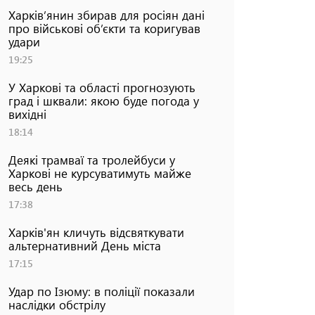
Харків’янин збирав для росіян дані
про військові об’єкти та коригував
удари
19:25
У Харкові та області прогнозують
град і шквали: якою буде погода у
вихідні
18:14
Деякі трамваї та тролейбуси у
Харкові не курсуватимуть майже
весь день
17:38
Харків'ян кличуть відсвяткувати
альтернативний День міста
17:15
Удар по Ізюму: в поліції показали
наслідки обстрілу