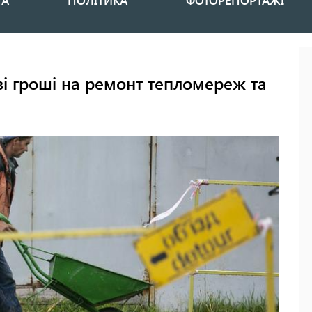
НА
ПОЛІТИКА
ФОТОРЕПОРТАЖІ
ві гроші на ремонт тепломереж та