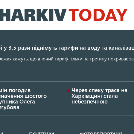
Перейти
до
основного
вмісту
і у 3,5 рази піднімуть тарифи на воду та каналіза
ежах кажуть, що діючий тариф тільки на третину покриває за
мін погодив
Через спеку траса на
значення шостого
Харківщині стала
упника Олега
небезпечною
єгубова