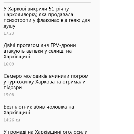
У Харкові викрили 51-річну
наркодилерку, яка продавала
психотропи у флаконах від гелю для
душу
17:23
Двічі протягом дня FPV-дрони
атакують автівки у селищі на
Харківщині
16:09
Семеро молодиків вчинили погром
у гуртожитку Харкова та отримали
підозри
15:08
Безпілотник вбив чоловіка на
Харківщині
14:26
У громаді на Харківщині оголосили