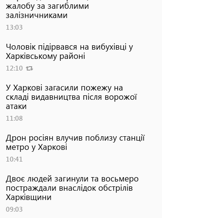
жалобу за загиблими
залізничниками
13:03
Чоловік підірвався на вибухівці у
Харківському районі
12:10
У Харкові загасили пожежу на
складі видавництва після ворожої
атаки
11:08
Дрон росіян влучив поблизу станції
метро у Харкові
10:41
Двоє людей загинули та восьмеро
постраждали внаслідок обстрілів
Харківщини
09:03