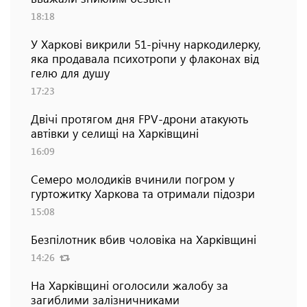
18:18
У Харкові викрили 51-річну наркодилерку,
яка продавала психотропи у флаконах від
гелю для душу
17:23
Двічі протягом дня FPV-дрони атакують
автівки у селищі на Харківщині
16:09
Семеро молодиків вчинили погром у
гуртожитку Харкова та отримали підозри
15:08
Безпілотник вбив чоловіка на Харківщині
14:26
На Харківщині оголосили жалобу за
загиблими залізничниками