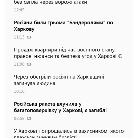
без світла через ворожі атаки
12:45
Росіяни били трьома "Бандеролями" по
Харкову
11:13
Продаж квартири під час воєнного стану:
правові нюанси та безпека угод у Харкові ℗
11:00
Через обстріли росіян на Харківщині
загинула людина
10:10
Російська ракета влучила у
багатоповерхівку у Харкові, є загиблі
08:58
У Харкові попрощались із захисником, якого
вважали зниклим безвісті