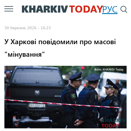
Перейти
РУС
П
до
основного
30 березня, 2026 - 16:23
вмісту
У Харкові повідомили про масові
"мінування"
Фото: KHARKIV Today.