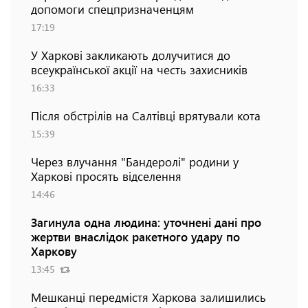
допомоги спецпризначенцям
17:19
У Харкові закликають долучитися до
всеукраїнської акції на честь захисників
16:33
Після обстрілів на Салтівці врятували кота
15:39
Через влучання "Бандеролі" родини у
Харкові просять відселення
14:46
Загинула одна людина: уточнені дані про
жертви внаслідок ракетного удару по
Харкову
13:45
Мешканці передмістя Харкова залишились