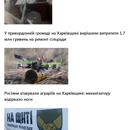
У прикордонній громаді на Харківщині вирішили витратити 1,7
млн гривень на ремонт сільради
Росіяни атакували аграріїв на Харківщині: механізатору
відірвало ноги