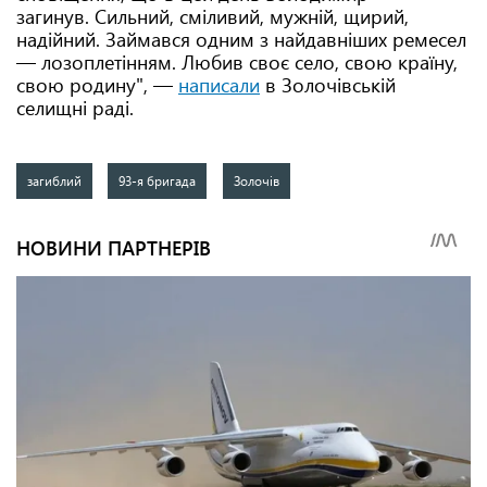
загинув. Сильний, сміливий, мужній, щирий,
надійний. Займався одним з найдавніших ремесел
— лозоплетінням. Любив своє село, свою країну,
свою родину", —
написали
в Золочівській
селищні раді.
загиблий
93-я бригада
Золочів