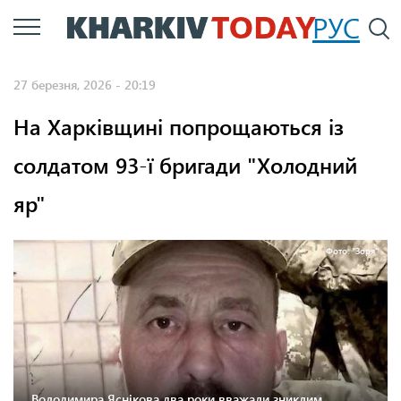
Перейти
РУС
П
до
основного
27 березня, 2026 - 20:19
вмісту
На Харківщині попрощаються із
солдатом 93-ї бригади "Холодний
яр"
Фото: "Зоря"
Володимира Яснікова два роки вважали зниклим