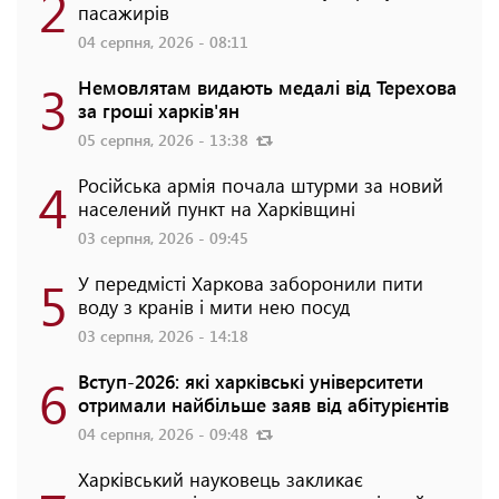
2
пасажирів
04 серпня, 2026 - 08:11
3
Немовлятам видають медалі від Терехова
за гроші харків'ян
05 серпня, 2026 - 13:38
4
Російська армія почала штурми за новий
населений пункт на Харківщині
03 серпня, 2026 - 09:45
5
У передмісті Харкова заборонили пити
воду з кранів і мити нею посуд
03 серпня, 2026 - 14:18
6
Вступ-2026: які харківські університети
отримали найбільше заяв від абітурієнтів
04 серпня, 2026 - 09:48
Харківський науковець закликає