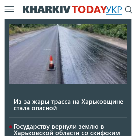
Перейти
УКР
По
к
основному
содержанию
Из-за жары трасса на Харьковщине
стала опасной
Государству вернули землю в
Харьковской области со скифским