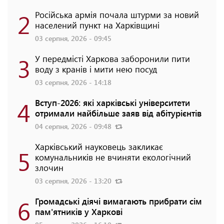
2
Російська армія почала штурми за новий
населений пункт на Харківщині
03 серпня, 2026 - 09:45
3
У передмісті Харкова заборонили пити
воду з кранів і мити нею посуд
03 серпня, 2026 - 14:18
4
Вступ-2026: які харківські університети
отримали найбільше заяв від абітурієнтів
04 серпня, 2026 - 09:48
Харківський науковець закликає
5
комунальників не вчиняти екологічний
злочин
03 серпня, 2026 - 13:20
6
Громадські діячі вимагають прибрати сім
пам'ятників у Харкові