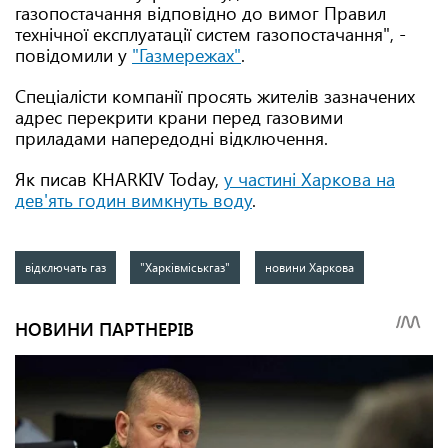
газопостачання відповідно до вимог Правил
технічної експлуатації систем газопостачання", -
повідомили у
"Газмережах"
.
Спеціалісти компанії просять жителів зазначених
адрес перекрити крани перед газовими
приладами напередодні відключення.
Як писав KHARKIV Today,
у частині Харкова на
дев'ять годин вимкнуть воду
.
відключать газ
"Харківміськгаз"
новини Харкова