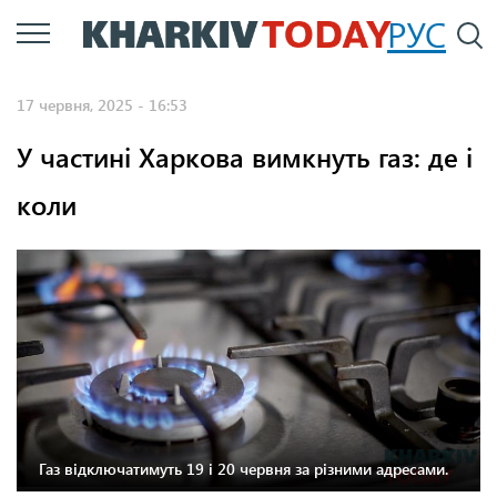
Перейти
РУС
П
до
основного
17 червня, 2025 - 16:53
вмісту
У частині Харкова вимкнуть газ: де і
коли
Газ відключатимуть 19 і 20 червня за різними адресами.