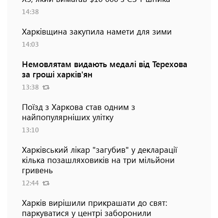
14:38
Харківщина закупила намети для зими
14:03
Немовлятам видають медалі від Терехова
за гроші харків'ян
13:38
Поїзд з Харкова став одним з
найпопулярніших улітку
13:10
Харківський лікар "загубив" у декларації
кілька позашляховиків на три мільйони
гривень
12:44
Харків вирішили прикрашати до свят:
паркуватися у центрі заборонили