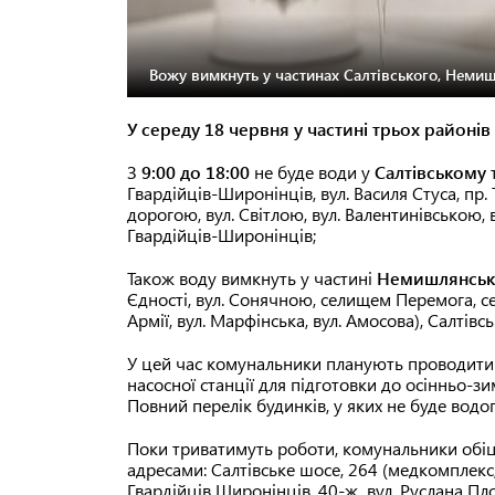
Вожу вимкнуть у частинах Салтівського, Немиш
У середу 18 червня у частині трьох районів
З
9:00 до 18:00
не буде води у
Салтівському
Гвардійців-Широнінців, вул. Василя Стуса, пр.
дорогою, вул. Світлою, вул. Валентинівською, 
Гвардійців-Широнінців;
Також воду вимкнуть у частині
Немишлянськ
Єдності, вул. Сонячною, селищем Перемога, се
Армії, вул. Марфінська, вул. Амосова), Салтів
У цей час комунальники планують проводити
насосної станції для підготовки до осінньо-з
Повний перелік будинків, у яких не буде вод
Поки триватимуть роботи, комунальники обіц
адресами: Салтівське шосе, 264 (медкомплекс, 
Гвардійців Широнінців, 40-ж, вул. Руслана Пло