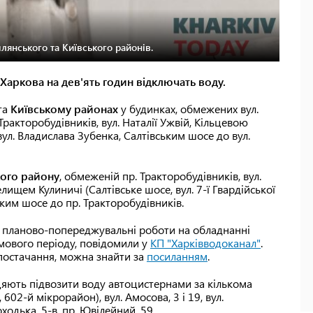
лянського та Київського районів.
 Харкова на дев'ять годин відключать воду.
та
Київському районах
у будинках, обмежених вул.
 Тракторобудівників, вул. Наталії Ужвій, Кільцевою
вул. Владислава Зубенка, Салтівським шосе до вул.
ого району
, обмеженій пр. Тракторобудівників, вул.
лищем Кулиничі (Салтівське шосе, вул. 7-ї Гвардійської
ським шосе до пр. Тракторобудівників.
 планово-попереджувальні роботи на обладнанні
имового періоду, повідомили у
КП "Харківводоканал"
.
опостачання, можна знайти за
посиланням
.
яють підвозити воду автоцистернами за кількома
602-й мікрорайон), вул. Амосова, 3 і 19, вул.
ходька, 5-в, пр. Ювілейний, 59.