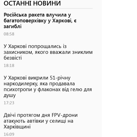
ОСТАННІ НОВИНИ
Російська ракета влучила у
багатоповерхівку у Харкові, є
загиблі
08:58
У Харкові попрощались із
захисником, якого вважали зниклим
безвісті
18:18
У Харкові викрили 51-річну
наркодилерку, яка продавала
психотропи у флаконах від гелю для
душу
17:23
Двічі протягом дня FPV-дрони
атакують автівки у селищі на
Харківщині
16:09