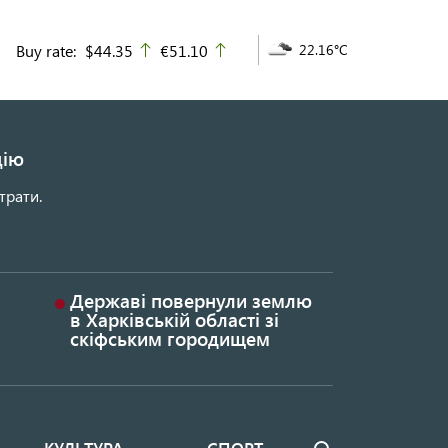
Buy rate:
$44.35
€51.10
22.16°C
up
up
цію
трати.
Державі повернули землю
в Харківській області зі
скіфським городищем