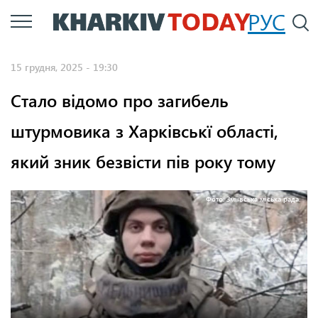
Перейти
РУС
П
до
основного
15 грудня, 2025 - 19:30
вмісту
Стало відомо про загибель
штурмовика з Харківськї області,
який зник безвісти пів року тому
Фото: Зміївська міська рада.