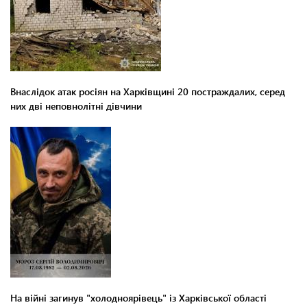
Внаслідок атак росіян на Харківщині 20 постраждалих, серед
них дві неповнолітні дівчини
На війні загинув "холодноярівець" із Харківської області