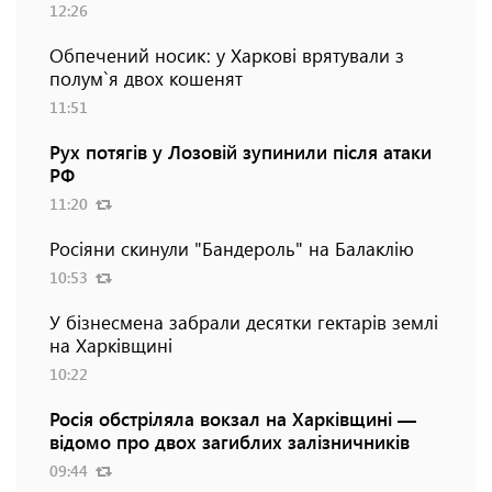
12:26
Обпечений носик: у Харкові врятували з
полум`я двох кошенят
11:51
Рух потягів у Лозовій зупинили після атаки
РФ
11:20
Росіяни скинули "Бандероль" на Балаклію
10:53
У бізнесмена забрали десятки гектарів землі
на Харківщині
10:22
Росія обстріляла вокзал на Харківщині —
відомо про двох загиблих залізничників
09:44