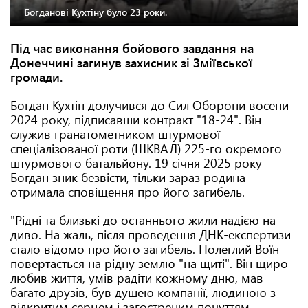
Богданові Кухтіну було 23 роки.
Під час виконання бойового завдання на
Донеччині загинув захисник зі Зміївської
громади.
Богдан Кухтін долучився до Сил Оборони восени
2024 року, підписавши контракт "18-24". Він
служив гранатометником штурмової
спеціалізованої роти (ШКВАЛ) 225-го окремого
штурмового батальйону. 19 січня 2025 року
Богдан зник безвісти, тільки зараз родина
отримала сповіщення про його загибель.
"Рідні та близькі до останнього жили надією на
диво. На жаль, після проведення ДНК-експертизи
стало відомо про його загибель. Полеглий Воїн
повертається на рідну землю "на щиті". Він щиро
любив життя, умів радіти кожному дню, мав
багато друзів, був душею компанії, людиною з
відкритим серцем і загостреним почуттям